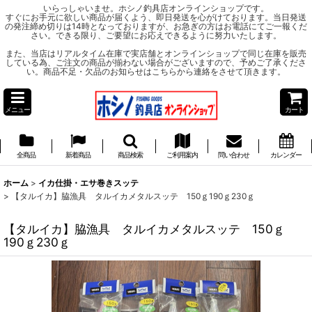
いらっしゃいませ。ホシノ釣具店オンラインショップです。
すぐにお手元に欲しい商品が届くよう、即日発送を心がけております。当日発送
の発注締め切りは14時となっておりますが、お急ぎの方はお電話にてご一報くだ
さい。できる限り、ご要望にお応えできるように努力いたします。
また、当店はリアルタイム在庫で実店舗とオンラインショップで同じ在庫を販売
している為、ご注文の商品が揃わない場合がございますので、予めご了承くださ
い。商品不足・欠品のお知らせはこちらから連絡をさせて頂きます。
メニュー
カート
全商品
新着商品
商品検索
ご利用案内
問い合わせ
カレンダー
ホーム
>
イカ仕掛・エサ巻きスッテ
>
【タルイカ】脇漁具 タルイカメタルスッテ 150ｇ190ｇ230ｇ
【タルイカ】脇漁具 タルイカメタルスッテ 150ｇ
190ｇ230ｇ