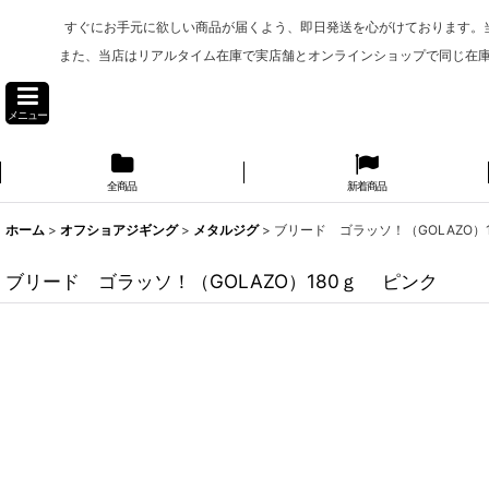
すぐにお手元に欲しい商品が届くよう、即日発送を心がけております。
また、当店はリアルタイム在庫で実店舗とオンラインショップで同じ在
メニュー
全商品
新着商品
ホーム
>
オフショアジギング
>
メタルジグ
>
ブリード ゴラッソ！（GOLAZO）
ブリード ゴラッソ！（GOLAZO）180ｇ ピンク