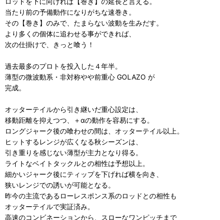
ロッドを下に向ければ【巻き】の延長と言える。
当たり前の予備動作になりがちな速巻き。
その【巻き】のみで、たまらない波動を生みだす。
より多くの個体に追わせる事ができれば、
次の仕掛けで、きっと喰う！
過去最多のプロトを投入した４年半。
薄型の微波動系・非対称やや前重心 GOLAZO が
完成。
オッターテイルから引き継いだ重心設定は、
移動距離を抑えつつ、＋αの動作を容易にする。
ロングジャーク後の喰わせの間は、オッターテイル以上。
ヒットするレンジが広くなる秋シーズンは、
引き重りを感じない薄型が主力となり得る。
ライトなベイトタックルとの相性は予想以上。
細かいジャーク後にティップを下げれば横を向き、
狭いレンジでの誘いが可能となる。
昨今の主流であるローレスポンス系のロッドとの相性も
オッターテイルで実証済み。
高速のコンビネーションから、スローなワンピッチまで