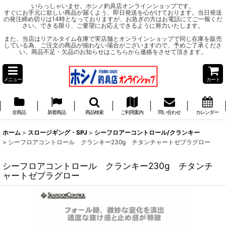
いらっしゃいませ。ホシノ釣具店オンラインショップです。
すぐにお手元に欲しい商品が届くよう、即日発送を心がけております。当日発送
の発注締め切りは14時となっておりますが、お急ぎの方はお電話にてご一報くだ
さい。できる限り、ご要望にお応えできるように努力いたします。
また、当店はリアルタイム在庫で実店舗とオンラインショップで同じ在庫を販売
している為、ご注文の商品が揃わない場合がございますので、予めご了承くださ
い。商品不足・欠品のお知らせはこちらから連絡をさせて頂きます。
メニュー
カート
全商品
新着商品
商品検索
ご利用案内
問い合わせ
カレンダー
ホーム
>
スロージギング・SPJ
>
シーフロアーコントロール/クランキー
>
シーフロアコントロール クランキー230g チタンチャートゼブラグロー
シーフロアコントロール クランキー230g チタンチ
ャートゼブラグロー