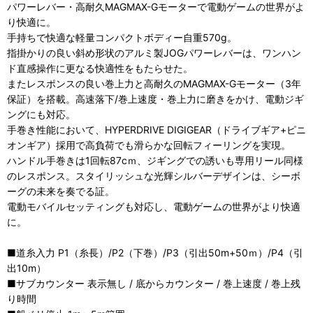
パワーレバー・高耐久MAGMAX-Gモーターで電動ゲームの世界がよ
り快適に。
手持ちで快適な軽量コンパクトボディー自重570g。
指掛かりの良い斜め形状のアルミ製JOGパワーレバーは、ワンハン
ド直感操作に更なる快適性をもたらせた。
またレスポンスの良い巻上力と高耐久のMAGMAX-Gモーター（3年
保証）を搭載。高速落下/巻上速度・巻上力に磨きをかけ、電動ジギ
ングにも対応。
手巻き性能において、HYPERDRIVE DIGIGEAR（ドライブギア+ピニ
オンギア）採用で高負荷でも滑らかな回転フィーリングを実現。
ハンドル手巻きは1回転87cｍ、ジギングでの誘いも専用リール同様
のレスポンス。スタイリッシュな光輝シルバーデザインは、シーボ
ーグの未来を奏でる証。
電動モバイルセッティングも対応し、電動ゲームの世界がより快適
に。
■道糸入力 P1（糸長）/P2（下巻）/P3（引出50m+50ｍ）/P4（引
出10m）
■サブカウンター 表示無し / 底からカウンター / 巻上速度 / 巻上残
り時間