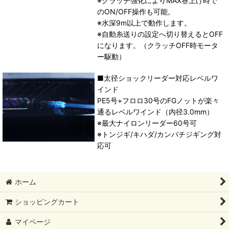
※クラッチ強化によりMAX巻上げ時で
のON/OFF操作も可能。
※水深9m以上で動作します。
※自動糸送りの設定へ切り替えるとOFF
になります。（クラッチOFF時モータ
ー駆動）
■太径ショックリーダー対応レベルワ
インド
PE5号+フロロ30号のFGノットが楽々
通るレベルワインド（内径3.0mm）
※最大ナイロンリーダー60号可
※トンジギ/キハダ/カンパチジギング対
応可
ホーム
ショッピングカート
マイページ