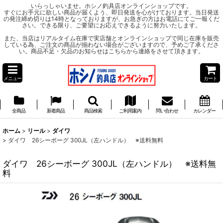
いらっしゃいませ。ホシノ釣具店オンラインショップです。
すぐにお手元に欲しい商品が届くよう、即日発送を心がけております。当日発送
の発注締め切りは14時となっておりますが、お急ぎの方はお電話にてご一報くだ
さい。できる限り、ご要望にお応えできるように努力いたします。
また、当店はリアルタイム在庫で実店舗とオンラインショップで同じ在庫を販売
している為、ご注文の商品が揃わない場合がございますので、予めご了承くださ
い。商品不足・欠品のお知らせはこちらから連絡をさせて頂きます。
メニュー
カート
全商品
新着商品
商品検索
ご利用案内
問い合わせ
カレンダー
ホーム
>
リール
>
ダイワ
>
ダイワ 26シーボーグ 300JL（左ハンドル） ※送料無料
ダイワ 26シーボーグ 300JL（左ハンドル） ※送料無
料