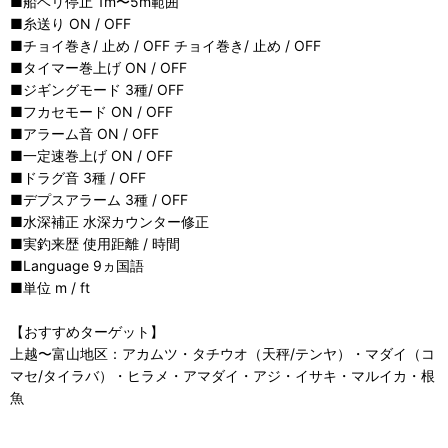
■船ベリ停止 1m〜5m範囲
■糸送り ON / OFF
■チョイ巻き/ 止め / OFF チョイ巻き/ 止め / OFF
■タイマー巻上げ ON / OFF
■ジギングモード 3種/ OFF
■フカセモード ON / OFF
■アラーム音 ON / OFF
■一定速巻上げ ON / OFF
■ドラグ音 3種 / OFF
■デプスアラーム 3種 / OFF
■水深補正 水深カウンター修正
■実釣来歴 使用距離 / 時間
■Language 9ヵ国語
■単位 m / ft
【おすすめターゲット】
上越〜富山地区：アカムツ・タチウオ（天秤/テンヤ）・マダイ（コ
マセ/タイラバ）・ヒラメ・アマダイ・アジ・イサキ・マルイカ・根
魚