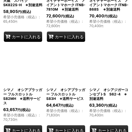
天龍 スパイク
ネイチャーボーイズ ア
ネイチャーボーイズ ア
SK822S-H ※別途送料
イアントマホーク ITNB-
イアントマホーク ITNB-
7810M ※別途送料
868S ※別途送料
58,905
(税込)
円
72,600
70,400
(税込)
(税込)
円
円
希望小売価格（税込）
:
65,450
希望小売価格（税込）
:
希望小売価格（税込）
:
円
72,600
70,400
円
円
カートに入れる
カートに入れる
シマノ オシアプラッガ
シマノ オシアプラッガ
シマノ オシアジガーコ
ー フルスロットル
ー フルスロットル
ンセプトS S62-4 ※
S82MH ※送料サービ
S83H ※送料サービス
別途送料
ス
64,647
63,360
(税込)
(税込)
円
円
63,657
(税込)
円
希望小売価格（税込）
:
希望小売価格（税込）
:
希望小売価格（税込）
:
71,830
70,400
円
円
70,730
円
カートに入れる
カートに入れる
カートに入れる