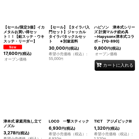
【セール/限定3個】イカ
【セール】【タイラバ入
ハピソン 津本式シリー
メタルお買い得セッ
門セット】ジャッカル
ズ 計測マルチ絞め具
ト！！【鉛スッテ・ウキ
タイラバタックルセッ
∼Hapyson×津本式コラ
スッテ・リーダー】
ト ※別途送料
ボ∼
[
YQ-890
]
30,000
9,800
(税込)
(税込)
円
円
17,600
(税込)
希望小売価格（税込）
:
オープン価格
円
55,000
オープン価格
円
カートに入れる
津本式 家庭用魚し立て
LOCO 一撃スティック
TICT アジ〆ピックIII
ノズル
6,930
1,320
(税込)
(税込)
円
円
3,278
(税込)
円
希望小売価格（税込）
:
希望小売価格（税込）
:
希望小売価格（税込）
:
6,930
1,320
円
円