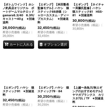
【ボトムワインド】ホシ
【エギング】【米田塾長
【エギング】【ネイチャ
ノ釣具店オリジナル ボ
監修モデル】ハヤシ 猿
ー斉藤氏監修】ハヤシ
ートゲームマルチロッド
スティック88赤猿（シ
猿スティック81 HSS-
gamars6.3/40 6.3ft/
ャローカスタム・ディー
81 ※別途送料
キャスト〜40ｇ ※別途
プカスタム） ※別途送
30,800
(税込)
円
送料
料
希望小売価格（税込）
:
26,000
32,450
(税込)
(税込)
円
円
30,800
円
希望小売価格（税込）
:
希望小売価格（税込）
:
26,000
32,450
円
円
オプション選択
カートに入れる
【エギング】ハヤシ 猿
【エギング】ハヤシ 猿
【上越〜糸魚川/秋エギ
スティック91 ※別途送
スティック79・84
ングのおすすめモデル】
料
ヤマガブランクス カリ
30,250
(税込)
円
スタ72L / TF ※別途送
32,450
(税込)
円
希望小売価格（税込）
:
料
希望小売価格（税込）
:
30,250
円