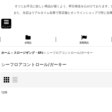
すぐにお手元に欲しい商品が届くよう、即日発送を心がけております。
また、当店はリアルタイム在庫で実店舗とオンラインショップで同じ在
メニュー
全商品
新着商品
ホーム
>
スロージギング・SPJ
>
シーフロアコントロール/ガーキー
シーフロアコントロール/ガーキー
12
件
表示数
: