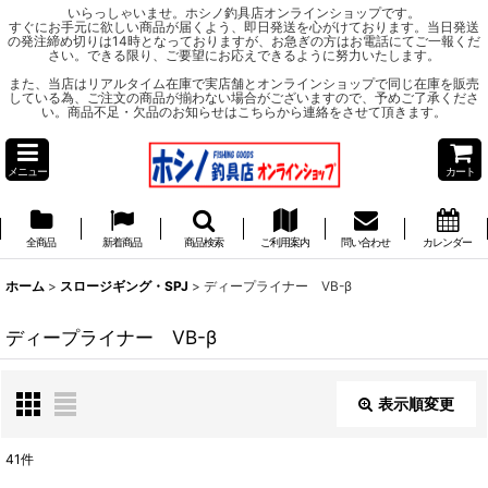
いらっしゃいませ。ホシノ釣具店オンラインショップです。
すぐにお手元に欲しい商品が届くよう、即日発送を心がけております。当日発送
の発注締め切りは14時となっておりますが、お急ぎの方はお電話にてご一報くだ
さい。できる限り、ご要望にお応えできるように努力いたします。
また、当店はリアルタイム在庫で実店舗とオンラインショップで同じ在庫を販売
している為、ご注文の商品が揃わない場合がございますので、予めご了承くださ
い。商品不足・欠品のお知らせはこちらから連絡をさせて頂きます。
メニュー
カート
全商品
新着商品
商品検索
ご利用案内
問い合わせ
カレンダー
ホーム
>
スロージギング・SPJ
>
ディープライナー VB-β
ディープライナー VB-β
表示順変更
閉じる
41
件