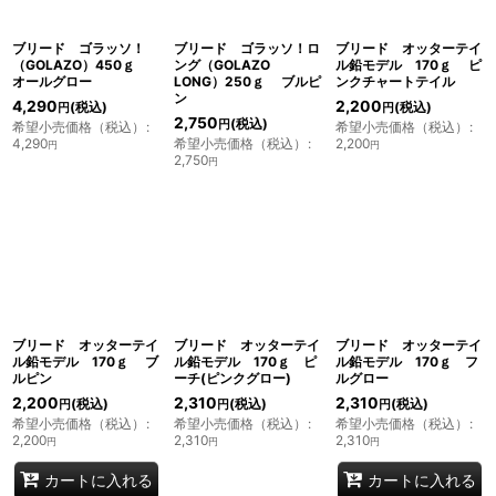
ブリード ゴラッソ！
ブリード ゴラッソ！ロ
ブリード オッターテイ
（GOLAZO）450ｇ
ング（GOLAZO
ル鉛モデル 170ｇ ピ
オールグロー
LONG）250ｇ ブルピ
ンクチャートテイル
ン
4,290
2,200
(税込)
(税込)
円
円
2,750
(税込)
円
希望小売価格（税込）
:
希望小売価格（税込）
:
4,290
希望小売価格（税込）
:
2,200
円
円
2,750
円
ブリード オッターテイ
ブリード オッターテイ
ブリード オッターテイ
ル鉛モデル 170ｇ ブ
ル鉛モデル 170ｇ ピ
ル鉛モデル 170ｇ フ
ルピン
ーチ(ピンクグロー)
ルグロー
2,200
2,310
2,310
(税込)
(税込)
(税込)
円
円
円
希望小売価格（税込）
:
希望小売価格（税込）
:
希望小売価格（税込）
:
2,200
2,310
2,310
円
円
円
カートに入れる
カートに入れる