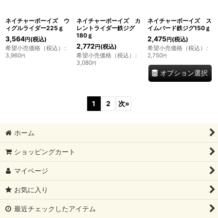
ネイチャーボーイズ ウ
ネイチャーボーイズ カ
ネイチャーボーイズ ス
ィグルライダー225ｇ
レントライダー鉄ジグ
イムバード鉄ジグ150ｇ
180ｇ
3,564
2,475
(税込)
(税込)
円
円
2,772
(税込)
円
希望小売価格（税込）
:
希望小売価格（税込）
:
3,960
希望小売価格（税込）
:
2,750
円
円
3,080
円
オプション選択
1
2
次
»
ホーム
ショッピングカート
マイページ
お気に入り
最近チェックしたアイテム