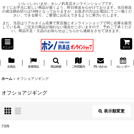
いらっしゃいませ。ホシノ釣具店オンラインショップです。
すぐにお手元に欲しい商品が届くよう、即日発送を心がけております。当日発送
の発注締め切りは14時となっておりますが、お急ぎの方はお電話にてご一報くだ
さい。できる限り、ご要望にお応えできるように努力いたします。
また、当店はリアルタイム在庫で実店舗とオンラインショップで同じ在庫を販売
している為、ご注文の商品が揃わない場合がございますので、予めご了承くださ
い。商品不足・欠品のお知らせはこちらから連絡をさせて頂きます。
メニュー
カート
全商品
新着商品
商品検索
ご利用案内
問い合わせ
カレンダー
ホーム
>
オフショアジギング
オフショアジギング
表示順変更
閉じる
73
件