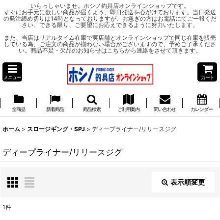
いらっしゃいませ。ホシノ釣具店オンラインショップです。
すぐにお手元に欲しい商品が届くよう、即日発送を心がけております。当日発送
の発注締め切りは14時となっておりますが、お急ぎの方はお電話にてご一報くだ
さい。できる限り、ご要望にお応えできるように努力いたします。
また、当店はリアルタイム在庫で実店舗とオンラインショップで同じ在庫を販売
している為、ご注文の商品が揃わない場合がございますので、予めご了承くださ
い。商品不足・欠品のお知らせはこちらから連絡をさせて頂きます。
メニュー
カート
全商品
新着商品
商品検索
ご利用案内
問い合わせ
カレンダー
ホーム
>
スロージギング・SPJ
>
ディープライナー/リリースジグ
ディープライナー/リリースジグ
表示順変更
閉じる
1
件