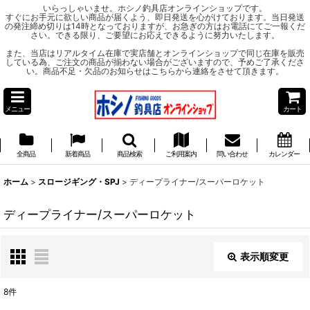
いらっしゃいませ。ホシノ釣具店オンラインショップです。
すぐにお手元に欲しい商品が届くよう、即日発送を心がけております。当日発送
の発注締め切りは14時となっておりますが、お急ぎの方はお電話にてご一報くだ
さい。できる限り、ご要望にお応えできるように努力いたします。
また、当店はリアルタイム在庫で実店舗とオンラインショップで同じ在庫を販売
している為、ご注文の商品が揃わない場合がございますので、予めご了承くださ
い。商品不足・欠品のお知らせはこちらから連絡をさせて頂きます。
メニュー
カート
全商品
新着商品
商品検索
ご利用案内
問い合わせ
カレンダー
ホーム
>
スロージギング・SPJ
>
ディープライナー/スーパーロケット
ディープライナー/スーパーロケット
表示順変更
閉じる
8
件