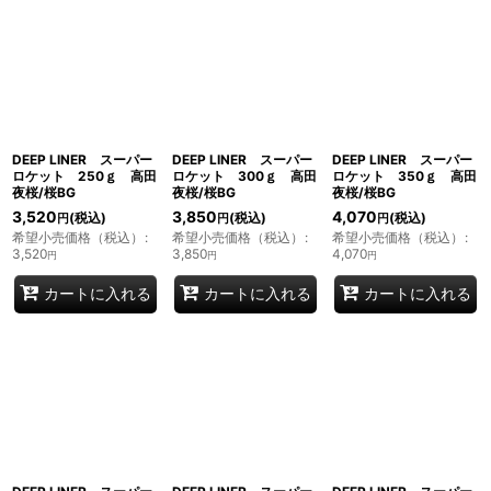
表示数
:
並び順
:
絞り込む
DEEP LINER スーパー
DEEP LINER スーパー
DEEP LINER スーパー
ロケット 250ｇ 高田
ロケット 300ｇ 高田
ロケット 350ｇ 高田
夜桜/桜BG
夜桜/桜BG
夜桜/桜BG
3,520
3,850
4,070
(税込)
(税込)
(税込)
円
円
円
希望小売価格（税込）
:
希望小売価格（税込）
:
希望小売価格（税込）
:
3,520
3,850
4,070
円
円
円
カートに入れる
カートに入れる
カートに入れる