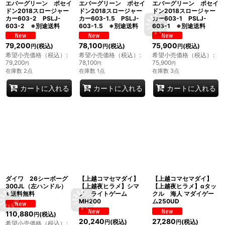
エバーグリーン ポセイ
エバーグリーン ポセイ
エバーグリーン ポセイ
ドン2018スロージャー
ドン2018スロージャー
ドン2018スロージャー
カー603-2 PSLJ-
カー603-1.5 PSLJ-
カー603-1 PSLJ-
603-2 ※別途送料
603-1.5 ※別途送料
603-1 ※別途送料
79,200
78,100
75,900
(税込)
(税込)
(税込)
円
円
円
希望小売価格（税込）
:
希望小売価格（税込）
:
希望小売価格（税込）
:
79,200
78,100
75,900
円
円
円
在庫数 2点
在庫数 1点
在庫数 3点
カートに入れる
カートに入れる
カートに入れる
ダイワ 26シーボーグ
【上越コマセマダイ】
【上越コマセマダイ】
300JL（左ハンドル）
【上越夜ヒラメ】シマ
【上越夜ヒラメ】αタッ
※送料無料
ノ ライトゲーム
クル 海人 マダイゲー
MH200
ム250UD
110,880
(税込)
円
20,240
27,280
(税込)
(税込)
円
円
希望小売価格（税込）
: