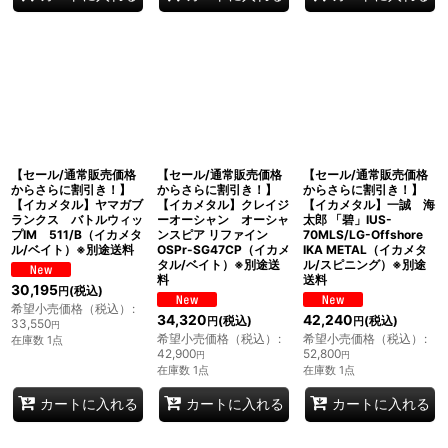
【セール/通常販売価格
【セール/通常販売価格
【セール/通常販売価格
からさらに割引き！】
からさらに割引き！】
からさらに割引き！】
【イカメタル】ヤマガブ
【イカメタル】クレイジ
【イカメタル】一誠 海
ランクス バトルウィッ
ーオーシャン オーシャ
太郎 「碧」IUS-
プIM 511/B（イカメタ
ンスピア リファイン
70MLS/LG-Offshore
ル/ベイト）※別途送料
OSPr-SG47CP（イカメ
IKA METAL（イカメタ
タル/ベイト）※別途送
ル/スピニング）※別途
料
送料
30,195
(税込)
円
希望小売価格（税込）
:
34,320
42,240
(税込)
(税込)
円
円
33,550
円
希望小売価格（税込）
:
希望小売価格（税込）
:
在庫数 1点
42,900
52,800
円
円
在庫数 1点
在庫数 1点
カートに入れる
カートに入れる
カートに入れる