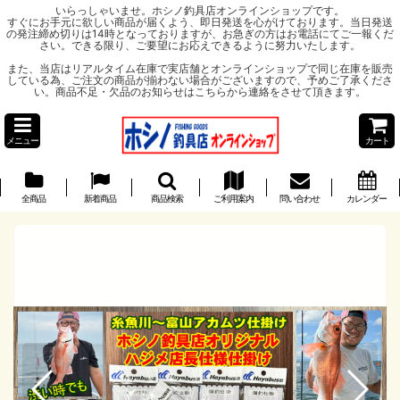
いらっしゃいませ。ホシノ釣具店オンラインショップです。
すぐにお手元に欲しい商品が届くよう、即日発送を心がけております。当日発送
の発注締め切りは14時となっておりますが、お急ぎの方はお電話にてご一報くだ
さい。できる限り、ご要望にお応えできるように努力いたします。
また、当店はリアルタイム在庫で実店舗とオンラインショップで同じ在庫を販売
している為、ご注文の商品が揃わない場合がございますので、予めご了承くださ
い。商品不足・欠品のお知らせはこちらから連絡をさせて頂きます。
メニュー
カート
全商品
新着商品
商品検索
ご利用案内
問い合わせ
カレンダー