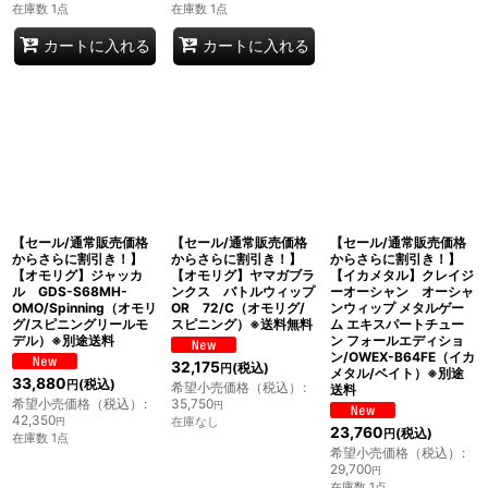
在庫数 1点
在庫数 1点
カートに入れる
カートに入れる
【セール/通常販売価格
【セール/通常販売価格
【セール/通常販売価格
からさらに割引き！】
からさらに割引き！】
からさらに割引き！】
【オモリグ】ジャッカ
【オモリグ】ヤマガブラ
【イカメタル】クレイジ
ル GDS-S68MH-
ンクス バトルウィップ
ーオーシャン オーシャ
OMO/Spinning（オモリ
OR 72/C（オモリグ/
ンウィップ メタルゲー
グ/スピニングリールモ
スピニング）※送料無料
ム エキスパートチュー
デル）※別途送料
ン フォールエディショ
ン/OWEX-B64FE（イカ
32,175
(税込)
円
メタル/ベイト）※別途
33,880
(税込)
円
希望小売価格（税込）
:
送料
希望小売価格（税込）
:
35,750
円
42,350
在庫なし
円
23,760
(税込)
円
在庫数 1点
希望小売価格（税込）
:
29,700
円
在庫数 1点