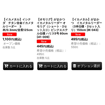
【イカメタル】イシナ
【オモリグ】がまかつ
【イカメタル】がまか
ダ チタン合金イカメタ
イカメタルリーダー オ
つ イカメタルリーダー
ルリーダー 3
モリグ（ショート・2セ
（3本仕様・2セット入
本/0.3mm/全長125cm
ット入り）ピンクエステ
り）150cm
[
IK-043
]
ル仕様 ハリス5号 80cm
[
41-009
]
1,100
495
(税込)
(税込)
円
円
オープン価格
希望小売価格（税込）
:
445
(税込)
円
550
在庫数 5点
円
希望小売価格（税込）
:
495
円
在庫数 5点
オプション選択
カートに入れる
カートに入れる