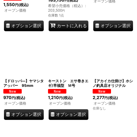
(税込)
円
オープン価格
1,550
(税込)
円
希望小売価格（税込）
:
オープン価格
203,500
円
在庫数 1点
オプション選択
オプション選択
カートに入れる
【ドロッパ―】ヤマシタ
キーストン エサ巻きエ
【アカイカ仕掛け】ホシ
アッパー 95mm
ギ/早福型 Ｍ号
ノ釣具店オリジナル
970
1,210
2,277
(税込)
(税込)
(税込)
円
円
円
オープン価格
オープン価格
オープン価格
在庫なし
オプション選択
オプション選択