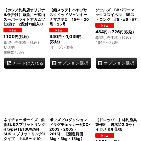
【ホシノ釣具店オリジナ
【鉛スッテ】ハヤブサ
ソウルズ BBパワーマ
ル仕掛け】糸魚川〜富山
スクイッドジャンキー
ックススイベル BBス
スーパーライトアカムツ
ナマステ2 15号・20
トロング #5・#6・#7
仕掛け 2段針/1組入り
号・25号
484
～726
(税込)
円
円
1,100
940
～1,039
(税込)
円
円
円
希望小売価格（税込）
:
(税込)
希望小売価格（税込）
:
484
～726
円
円
1,100
オープン価格
円
在庫数 158点
オプション選択
オプション選択
カートに入れる
ネイチャーボーイズ 鉄
ボウズプロダクション
【ドロッパ―】林釣漁具
腕SUSスプリットリング
ドラグチェッカー/(DC-
製作所 餌木猿2.0号 /
H type/TETSUWAN
2003・2005・
イカメタル仕様
SUS スプリットリングH
2015) 【測定範囲
タイプ ＃4.5〜＃10
3kg・5kg・15kg】