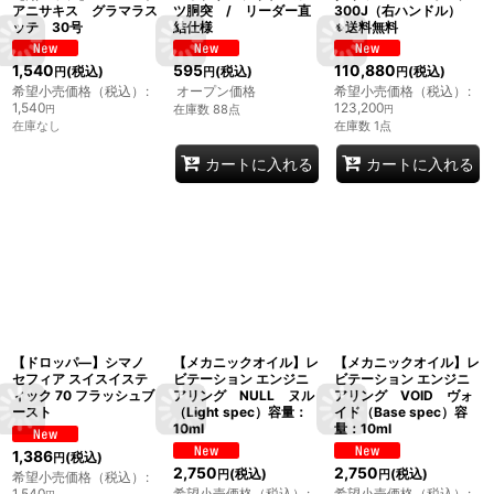
アニサキス グラマラス
ツ胴突 / リーダー直
300J（右ハンドル）
ッテ 30号
結仕様
※送料無料
1,540
595
110,880
(税込)
(税込)
(税込)
円
円
円
希望小売価格（税込）
:
オープン価格
希望小売価格（税込）
:
1,540
123,200
在庫数 88点
円
円
在庫なし
在庫数 1点
カートに入れる
カートに入れる
【ドロッパ―】シマノ
【メカニックオイル】レ
【メカニックオイル】レ
セフィア スイスイステ
ビテーション エンジニ
ビテーション エンジニ
ィック 70 フラッシュブ
アリング NULL ヌル
アリング VOID ヴォ
ースト
（Light spec）容量：
イド（Base spec）容
10ml
量：10ml
1,386
(税込)
円
2,750
2,750
(税込)
(税込)
円
円
希望小売価格（税込）
:
1,540
希望小売価格（税込）
:
希望小売価格（税込）
: