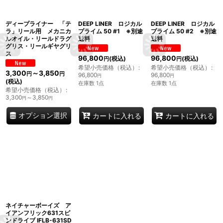
ディープライナー 「テ
DEEP LINER ロジカル
DEEP LINER ロジカル
ラ」リール用 メカニカ
プライム 50 #1 ※別途
プライム 50 #2 ※別途
ルオイル・リールドラグ
送料
送料
グリス・リールギヤグリ
ス
96,800
96,800
(税込)
(税込)
円
円
希望小売価格（税込）
:
希望小売価格（税込）
:
3,300
～3,850
円
円
96,800
96,800
円
円
(税込)
在庫数 1点
在庫数 1点
希望小売価格（税込）
:
3,300
～3,850
円
円
オプション選択
カートに入れる
カートに入れる
ネイチャーボーイズ ア
イアンフリック631スピ
ンドライブ IFLB-631SD