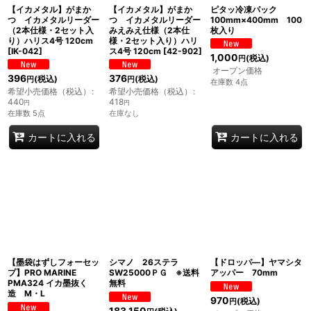
【イカメタル】がまか
【イカメタル】がまか
ピタッ冷凍パック
つ イカメタルリーダー
つ イカメタルリーダー
100mm×400mm 100
（2本仕様・2セット入
みえみえ仕様（2本仕
枚入り
り）ハリス4号 120cm
様・2セット入り）ハリ
[
IK-042
]
ス4号 120cm
[
42-902
]
1,000
(税込)
円
オープン価格
396
376
(税込)
(税込)
円
円
在庫数 4点
希望小売価格（税込）
:
希望小売価格（税込）
:
440
418
円
円
在庫数 5点
在庫なし
カートに入れる
カートに入れる
【墨袋はずしフォーセッ
シマノ 26ステラ
【ドロッパ―】ヤマシタ
プ】PRO MARINE
SW25000ＰＧ ※送料
アッパー 70mm
PMA324 イカ墨抜く
無料
造 M・L
970
(税込)
円
183,150