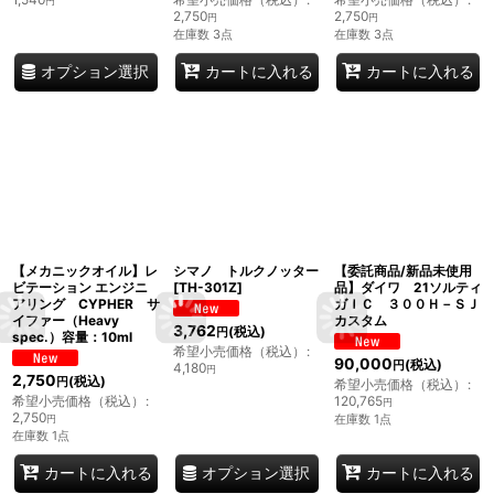
円
2,750
2,750
円
円
在庫数 3点
在庫数 3点
オプション選択
カートに入れる
カートに入れる
【メカニックオイル】レ
シマノ トルクノッター
【委託商品/新品未使用
ビテーション エンジニ
[
TH-301Z
]
品】ダイワ 21ソルティ
アリング CYPHER サ
ガＩＣ ３００Ｈ－ＳＪ
イファー（Heavy
カスタム
3,762
(税込)
円
spec.）容量：10ml
希望小売価格（税込）
:
90,000
(税込)
円
4,180
円
2,750
(税込)
円
希望小売価格（税込）
:
希望小売価格（税込）
:
120,765
円
2,750
在庫数 1点
円
在庫数 1点
オプション選択
カートに入れる
カートに入れる