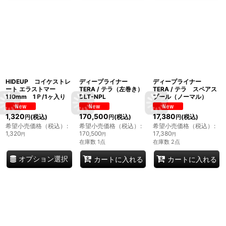
HIDEUP コイケストレ
ディープライナー
ディープライナー
ート エラストマー
TERA / テラ（左巻き）
TERA / テラ スペアス
110mm 1Ｐ/1ヶ入り
DLT-NPL
プール（ノーマル）
1,320
170,500
17,380
(税込)
(税込)
(税込)
円
円
円
希望小売価格（税込）
:
希望小売価格（税込）
:
希望小売価格（税込）
:
1,320
170,500
17,380
円
円
円
在庫数 1点
在庫数 2点
オプション選択
カートに入れる
カートに入れる