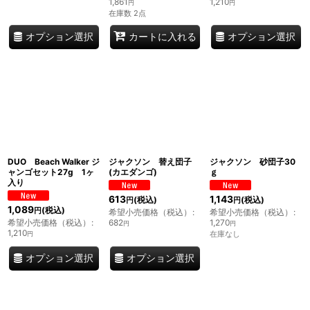
1,861
1,210
円
円
在庫数 2点
オプション選択
オプション選択
カートに入れる
DUO Beach Walker ジ
ジャクソン 替え団子
ジャクソン 砂団子30
ャンゴセット27g 1ヶ
(カエダンゴ)
ｇ
入り
613
1,143
(税込)
(税込)
円
円
1,089
(税込)
円
希望小売価格（税込）
:
希望小売価格（税込）
:
希望小売価格（税込）
:
682
1,270
円
円
1,210
在庫なし
円
オプション選択
オプション選択