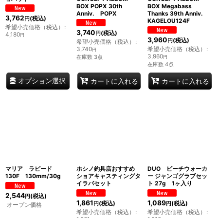
BOX POPX 30th
BOX Megabass
Anniv. POPX
Thanks 39th Anniv.
3,762
(税込)
円
KAGELOU124F
希望小売価格（税込）
:
3,740
(税込)
円
4,180
円
3,960
(税込)
円
希望小売価格（税込）
:
3,740
希望小売価格（税込）
:
円
3,960
在庫数 3点
円
在庫数 4点
オプション選択
カートに入れる
カートに入れる
マリア ラピード
ホシノ釣具店おすすめ
DUO ビーチウォーカ
130F 130mm/30g
ショアキャスティングタ
ー ジャンゴグラブセッ
イラバセット
ト 27g 1ヶ入り
2,544
(税込)
円
1,861
1,089
(税込)
(税込)
円
円
オープン価格
希望小売価格（税込）
:
希望小売価格（税込）
: