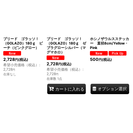
ブリード ゴラッソ！
ブリード ゴラッソ！
ホシノザウルスステッカ
（GOLAZO）180ｇ ピ
（GOLAZO）180ｇ ゼ
ー 直径8cm/Yellow・
ーチ（ピンクグロー）
ブラグローシルバー（マ
Pink
グマホロ）
2,728
500
(税込)
(税込)
円
円
2,728
(税込)
円
希望小売価格（税込）
:
2,728
希望小売価格（税込）
:
円
2,728
在庫なし
円
在庫数 1点
オプション選択
カートに入れる