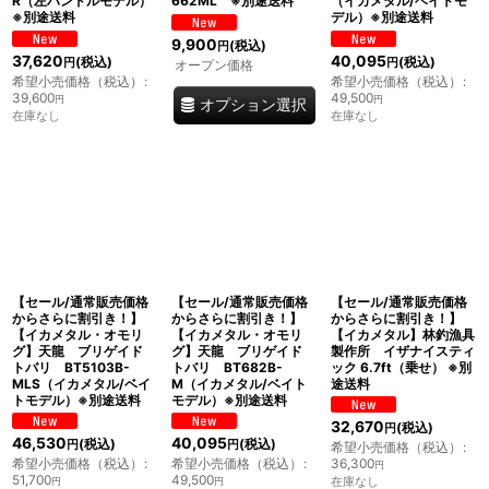
R（左ハンドルモデル）
662ML ※別途送料
（イカメタル/ベイトモ
※別途送料
デル）※別途送料
9,900
(税込)
円
37,620
40,095
(税込)
(税込)
円
円
オープン価格
希望小売価格（税込）
:
希望小売価格（税込）
:
39,600
49,500
円
円
オプション選択
在庫なし
在庫なし
【セール/通常販売価格
【セール/通常販売価格
【セール/通常販売価格
からさらに割引き！】
からさらに割引き！】
からさらに割引き！】
【イカメタル・オモリ
【イカメタル・オモリ
【イカメタル】林釣漁具
グ】天龍 ブリゲイド
グ】天龍 ブリゲイド
製作所 イザナイスティ
トバリ BT5103B-
トバリ BT682B-
ック 6.7ft（乗せ） ※別
MLS（イカメタル/ベイ
M（イカメタル/ベイト
途送料
トモデル）※別途送料
モデル）※別途送料
32,670
(税込)
円
46,530
40,095
(税込)
(税込)
円
円
希望小売価格（税込）
:
希望小売価格（税込）
:
希望小売価格（税込）
:
36,300
円
51,700
49,500
在庫なし
円
円