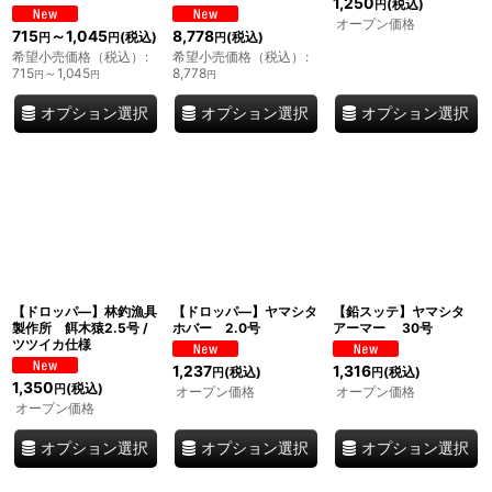
1,250
(税込)
円
オープン価格
715
～1,045
8,778
(税込)
(税込)
円
円
円
希望小売価格（税込）
:
希望小売価格（税込）
:
715
～1,045
8,778
円
円
円
オプション選択
オプション選択
オプション選択
【ドロッパ―】林釣漁具
【ドロッパ―】ヤマシタ
【鉛スッテ】ヤマシタ
製作所 餌木猿2.5号 /
ホバー 2.0号
アーマー 30号
ツツイカ仕様
1,237
1,316
(税込)
(税込)
円
円
1,350
(税込)
円
オープン価格
オープン価格
オープン価格
オプション選択
オプション選択
オプション選択