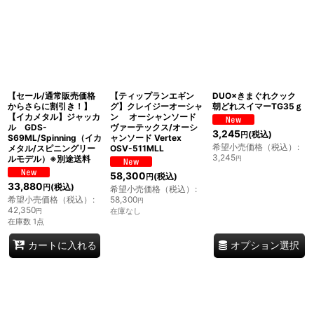
【セール/通常販売価格
【ティップランエギン
DUO×きまぐれクック
からさらに割引き！】
グ】クレイジーオーシャ
朝どれスイマーTG35ｇ
【イカメタル】ジャッカ
ン オーシャンソード
ル GDS-
ヴァーテックス/オーシ
3,245
(税込)
円
S69ML/Spinning（イカ
ャンソード Vertex
希望小売価格（税込）
:
メタル/スピニングリー
OSV-511MLL
3,245
ルモデル）※別途送料
円
58,300
(税込)
円
33,880
(税込)
円
希望小売価格（税込）
:
希望小売価格（税込）
:
58,300
円
42,350
在庫なし
円
在庫数 1点
オプション選択
カートに入れる