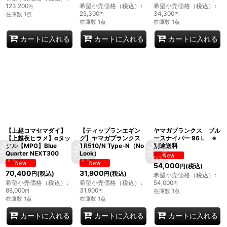
123,200
希望小売価格（税込）
:
希望小売価格（税込）
:
円
25,300
34,300
在庫数 1点
円
円
在庫数 1点
在庫数 1点
カートに入れる
カートに入れる
カートに入れる
【上越コマセマダイ】
【ティップランエギン
ヤマガブランクス ブル
【上越夜ヒラメ】αタッ
グ】ヤマガブランクス
ースナイパー 96Ｌ ※
クル【MPG】Blue
TR510/N Type-N（No
別途送料
Quarter NEXT300
Look）
54,000
(税込)
円
70,400
31,900
(税込)
(税込)
円
円
希望小売価格（税込）
:
希望小売価格（税込）
:
希望小売価格（税込）
:
54,000
円
88,000
31,900
在庫数 1点
円
円
在庫数 1点
在庫数 1点
カートに入れる
カートに入れる
カートに入れる