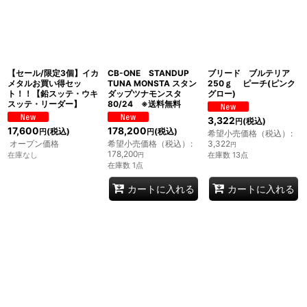
【セール/限定3個】イカ
CB-ONE STANDUP
ブリード ブルテリア
メタルお買い得セッ
TUNA MONSTA スタン
250ｇ ピーチ(ピンク
ト！！【鉛スッテ・ウキ
ダップツナモンスタ
グロー)
スッテ・リーダー】
80/24 ※送料無料
3,322
(税込)
円
17,600
178,200
(税込)
(税込)
円
円
希望小売価格（税込）
:
オープン価格
希望小売価格（税込）
:
3,322
円
178,200
在庫なし
在庫数 13点
円
在庫数 1点
カートに入れる
カートに入れる