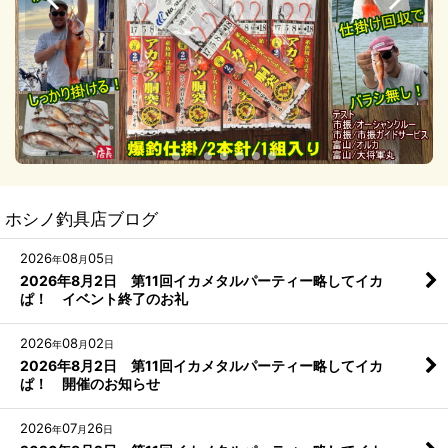
ホシノ釣具店ブログ
2026
08
05
年
月
日
2026年8月2日 第11回イカメタルパーティー略してイカ
ぱ！ イベント終了のお礼
2026
08
02
年
月
日
2026年8月2日 第11回イカメタルパーティー略してイカ
ぱ！ 開催のお知らせ
2026
07
26
年
月
日