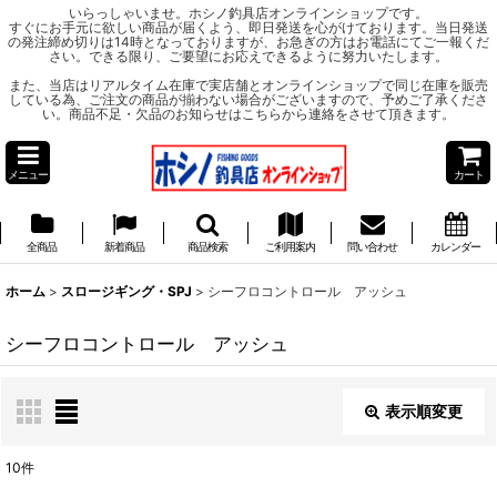
いらっしゃいませ。ホシノ釣具店オンラインショップです。
すぐにお手元に欲しい商品が届くよう、即日発送を心がけております。当日発送
の発注締め切りは14時となっておりますが、お急ぎの方はお電話にてご一報くだ
さい。できる限り、ご要望にお応えできるように努力いたします。
また、当店はリアルタイム在庫で実店舗とオンラインショップで同じ在庫を販売
している為、ご注文の商品が揃わない場合がございますので、予めご了承くださ
い。商品不足・欠品のお知らせはこちらから連絡をさせて頂きます。
メニュー
カート
全商品
新着商品
商品検索
ご利用案内
問い合わせ
カレンダー
ホーム
>
スロージギング・SPJ
>
シーフロコントロール アッシュ
シーフロコントロール アッシュ
表示順変更
閉じる
10
件