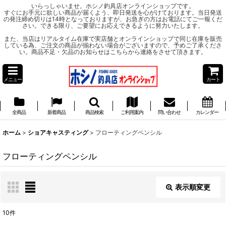
いらっしゃいませ。ホシノ釣具店オンラインショップです。
すぐにお手元に欲しい商品が届くよう、即日発送を心がけております。当日発送
の発注締め切りは14時となっておりますが、お急ぎの方はお電話にてご一報くだ
さい。できる限り、ご要望にお応えできるように努力いたします。
また、当店はリアルタイム在庫で実店舗とオンラインショップで同じ在庫を販売
している為、ご注文の商品が揃わない場合がございますので、予めご了承くださ
い。商品不足・欠品のお知らせはこちらから連絡をさせて頂きます。
メニュー
カート
全商品
新着商品
商品検索
ご利用案内
問い合わせ
カレンダー
ホーム
>
ショアキャスティング
>
フローティングペンシル
フローティングペンシル
表示順変更
閉じる
10
件