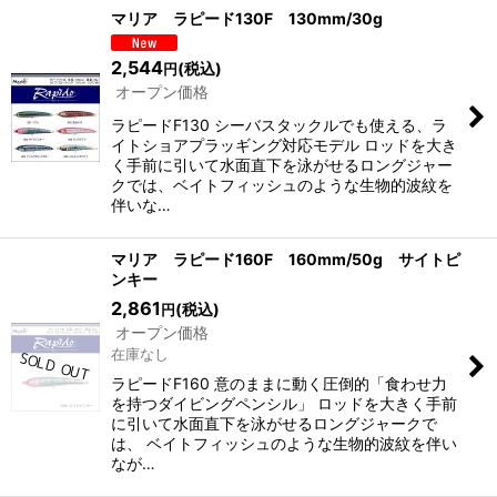
表示数
:
マリア ラピード130F 130mm/30g
2,544
(税込)
円
並び順
:
オープン価格
ラピードF130 シーバスタックルでも使える、ラ
絞り込む
イトショアプラッギング対応モデル ロッドを大き
く手前に引いて水面直下を泳がせるロングジャー
クでは、ベイトフィッシュのような生物的波紋を
伴いな…
マリア ラピード160F 160mm/50g サイトピ
ンキー
2,861
(税込)
円
オープン価格
在庫なし
ラピードF160 意のままに動く圧倒的「食わせ力
を持つダイビングペンシル」 ロッドを大きく手前
に引いて水面直下を泳がせるロングジャークで
は、 ベイトフィッシュのような生物的波紋を伴い
なが…