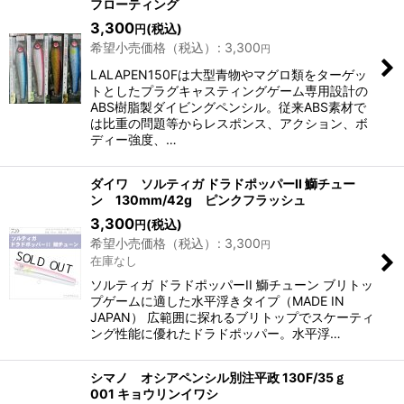
フローティング
3,300
(税込)
円
希望小売価格（税込）
:
3,300
円
LALAPEN150Fは大型青物やマグロ類をターゲッ
トとしたプラグキャスティングゲーム専用設計の
ABS樹脂製ダイビングペンシル。従来ABS素材で
は比重の問題等からレスポンス、アクション、ボ
ディー強度、…
ダイワ ソルティガ ドラドポッパーII 鰤チュー
ン 130mm/42g ピンクフラッシュ
3,300
(税込)
円
希望小売価格（税込）
:
3,300
円
在庫なし
ソルティガ ドラドポッパーII 鰤チューン ブリトッ
プゲームに適した水平浮きタイプ（MADE IN
JAPAN） 広範囲に探れるブリトップでスケーティ
ング性能に優れたドラドポッパー。水平浮…
シマノ オシアペンシル別注平政 130F/35ｇ
001 キョウリンイワシ