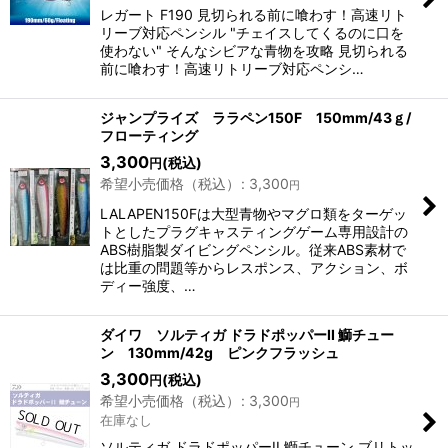
レガート F190 見切られる前に喰わす！高速リト
リーブ対応ペンシル "チェイスしてくるのに口を
使わない" そんなシビアな青物を攻略 見切られる
前に喰わす！高速リトリーブ対応ペンシ…
ジャンプライズ ララペン150F 150mm/43ｇ/
フローティング
3,300
(税込)
円
希望小売価格（税込）
:
3,300
円
LALAPEN150Fは大型青物やマグロ類をターゲッ
トとしたプラグキャスティングゲーム専用設計の
ABS樹脂製ダイビングペンシル。従来ABS素材で
は比重の問題等からレスポンス、アクション、ボ
ディー強度、…
ダイワ ソルティガ ドラドポッパーII 鰤チュー
ン 130mm/42g ピンクフラッシュ
3,300
(税込)
円
希望小売価格（税込）
:
3,300
円
在庫なし
ソルティガ ドラドポッパーII 鰤チューン ブリトッ