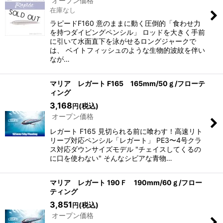
オープン価格
在庫なし
ラピードF160 意のままに動く圧倒的「食わせ力
を持つダイビングペンシル」 ロッドを大きく手前
に引いて水面直下を泳がせるロングジャークで
は、 ベイトフィッシュのような生物的波紋を伴い
なが…
マリア レガート F165 165mm/50ｇ/フローテ
ィング
3,168
(税込)
円
オープン価格
レガート F165 見切られる前に喰わす！高速リト
リーブ対応ペンシル「レガート」 PE3〜4号クラ
ス対応ダウンサイズモデル "チェイスしてくるの
に口を使わない" そんなシビアな青物…
マリア レガート 190Ｆ 190mm/60ｇ/フロー
ティング
3,851
(税込)
円
オープン価格