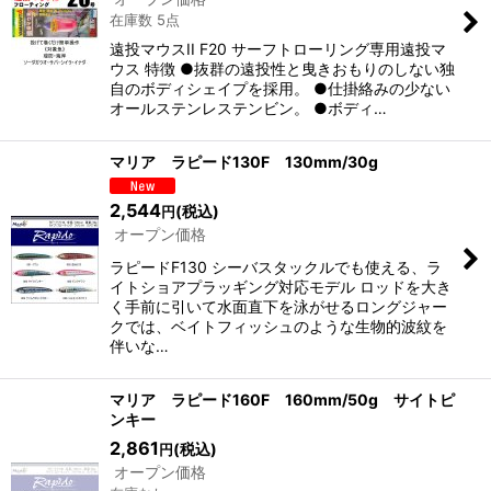
在庫数 5点
遠投マウスII F20 サーフトローリング専用遠投マ
ウス 特徴 ●抜群の遠投性と曳きおもりのしない独
自のボディシェイプを採用。 ●仕掛絡みの少ない
オールステンレステンビン。 ●ボディ…
マリア ラピード130F 130mm/30g
2,544
(税込)
円
オープン価格
ラピードF130 シーバスタックルでも使える、ラ
イトショアプラッギング対応モデル ロッドを大き
く手前に引いて水面直下を泳がせるロングジャー
クでは、ベイトフィッシュのような生物的波紋を
伴いな…
マリア ラピード160F 160mm/50g サイトピ
ンキー
2,861
(税込)
円
オープン価格