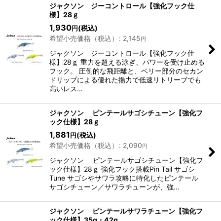
ジャクソン ジーコントロール【強化フック仕
様】28ｇ
1,930
(税込)
円
希望小売価格（税込）
:
2,145
円
ジャクソン ジーコントロール【強化フック仕
様】28ｇ 重力を超える泳ぎ、パワーを受け止める
フック。 圧倒的な飛距離と、ベリー部分のセカン
ドリップによる優れた揚力で低速リトリーブでも
高いレス…
ジャクソン ピンテールサゴシチューン【強化フ
ック仕様】28ｇ
1,881
(税込)
円
希望小売価格（税込）
:
2,090
円
ジャクソン ピンテールサゴシチューン【強化フ
ック仕様】28ｇ 強化フック搭載Pin Tail サゴシ
Tune サゴシやサワラ攻略に特化したピンテール
サゴシチューン／サワラチューンが、強…
ジャクソン ピンテールサワラチューン【強化フ
ック仕様】35g・42g