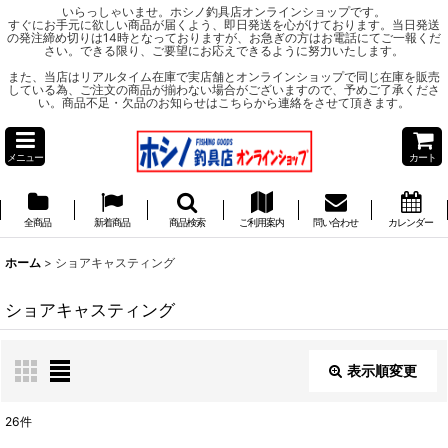
いらっしゃいませ。ホシノ釣具店オンラインショップです。
すぐにお手元に欲しい商品が届くよう、即日発送を心がけております。当日発送
の発注締め切りは14時となっておりますが、お急ぎの方はお電話にてご一報くだ
さい。できる限り、ご要望にお応えできるように努力いたします。
また、当店はリアルタイム在庫で実店舗とオンラインショップで同じ在庫を販売
している為、ご注文の商品が揃わない場合がございますので、予めご了承くださ
い。商品不足・欠品のお知らせはこちらから連絡をさせて頂きます。
メニュー
カート
全商品
新着商品
商品検索
ご利用案内
問い合わせ
カレンダー
ホーム
>
ショアキャスティング
ショアキャスティング
表示順変更
閉じる
26
件
サブカテゴリ
: