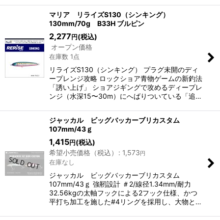
マリア リライズS130（シンキング）
130mm/70g B33H ブルピン
2,277
(税込)
円
オープン価格
在庫数 1点
リライズS130（シンキング） プラグ未開のディ
ープレンジ攻略 ロックショア青物ゲームの新釣法
「誘い上げ」 ショアジギングで攻めるディープレ
ンジ（水深15〜30m）にへばりついている「追…
ジャッカル ビッグバッカーブリカスタム
107mm/43ｇ
1,415
(税込)
円
希望小売価格（税込）
:
1,573
円
在庫なし
ジャッカル ビッグバッカーブリカスタム
107mm/43ｇ 強靭設計 ＃2/線径1.34mm/耐力
32.56kgの太軸フックによる2フック仕様、かつ
平打ち加工を施した#4リングを採用し、大物と…