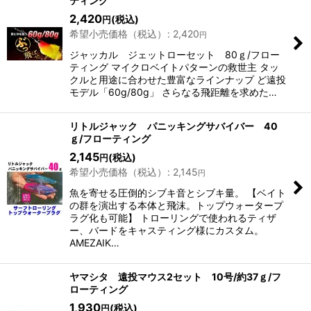
ティング
2,420
(税込)
円
希望小売価格（税込）
:
2,420
円
ジャッカル ジェットローセット 80ｇ/フロー
ティング マイクロベイトパターンの救世主 タッ
クルと用途に合わせた豊富なラインナップ ど遠投
モデル「60g/80g」 さらなる飛距離を求めた…
リトルジャック パニッキングサバイバー 40
ｇ/フローティング
2,145
(税込)
円
希望小売価格（税込）
:
2,145
円
魚を寄せる圧倒的シブキ音とシブキ量。 【ベイト
の群を演出する本体と飛沫。トップウォータープ
ラグ化も可能】 トローリングで使われるティザ
ー、バードをキャスティング様にカスタム。
AMEZAIK…
ヤマシタ 遠投マウス2セット 10号/約37ｇ/フ
ローティング
1,930
(税込)
円