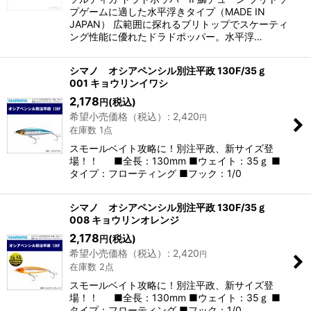
プゲームに適した水平浮きタイプ（MADE IN
JAPAN） 広範囲に探れるブリトップでスケーティ
ング性能に優れたドラドポッパー。水平浮…
シマノ オシアペンシル別注平政 130F/35ｇ
001 キョウリンイワシ
2,178
(税込)
円
希望小売価格（税込）
:
2,420
円
在庫数 1点
スモールベイト攻略に！別注平政、新サイズ登
場！！ ■全長：130mm ■ウェイト：35ｇ ■
タイプ：フローティング ■フック：1/0
シマノ オシアペンシル別注平政 130F/35ｇ
008 キョウリンオレンジ
2,178
(税込)
円
希望小売価格（税込）
:
2,420
円
在庫数 2点
スモールベイト攻略に！別注平政、新サイズ登
場！！ ■全長：130mm ■ウェイト：35ｇ ■
タイプ：フローティング ■フック：1/0