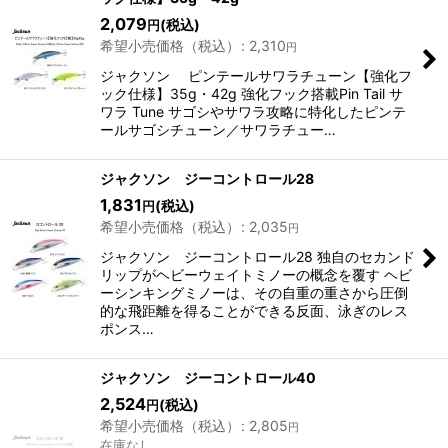
2,079
(税込)
円
希望小売価格（税込）
:
2,310
円
ジャクソン ピンテールサワラチューン【強化フ
ック仕様】35g・42g 強化フック搭載Pin Tail サ
ワラ Tune サゴシやサワラ攻略に特化したピンテ
ールサゴシチューン／サワラチュー…
ジャクソン ジーコントロール28
1,831
(税込)
円
希望小売価格（税込）
:
2,035
円
ジャクソン ジーコントロール28 独自のセカンド
リップがヘビーウェイトミノーの概念を覆す ヘビ
ーシンキングミノーは、その自重の重さから圧倒
的な飛距離を得ることができる反面、泳ぎのレス
ポンス…
ジャクソン ジーコントロール40
2,524
(税込)
円
希望小売価格（税込）
:
2,805
円
在庫なし