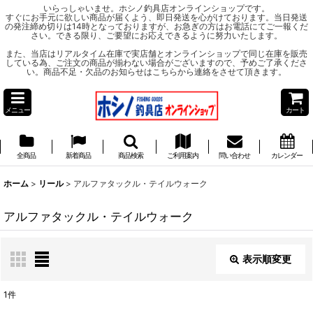
いらっしゃいませ。ホシノ釣具店オンラインショップです。
すぐにお手元に欲しい商品が届くよう、即日発送を心がけております。当日発送
の発注締め切りは14時となっておりますが、お急ぎの方はお電話にてご一報くだ
さい。できる限り、ご要望にお応えできるように努力いたします。
また、当店はリアルタイム在庫で実店舗とオンラインショップで同じ在庫を販売
している為、ご注文の商品が揃わない場合がございますので、予めご了承くださ
い。商品不足・欠品のお知らせはこちらから連絡をさせて頂きます。
メニュー
カート
全商品
新着商品
商品検索
ご利用案内
問い合わせ
カレンダー
ホーム
>
リール
>
アルファタックル・テイルウォーク
アルファタックル・テイルウォーク
表示順変更
閉じる
1
件