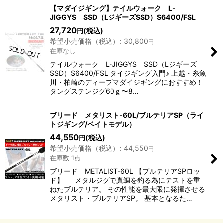
表示数
:
【マダイジギング】テイルウォーク L-
JIGGYS SSD（LジギーズSSD）S6400/FSL
27,720
(税込)
円
並び順
:
希望小売価格（税込）
:
30,800
円
在庫なし
絞り込む
テイルウォーク L-JIGGYS SSD（Lジギーズ
SSD）S6400/FSL タイジギング入門♪ 上越・糸魚
川・柏崎のディープマダイジギングにおすすめ！
タングステンジグ60ｇ〜8…
ブリード メタリスト-60L/ブルテリアSP（ライ
トジギング/ベイトモデル）
44,550
(税込)
円
希望小売価格（税込）
:
44,550
円
在庫数 1点
ブリード METALIST-60L 【ブルテリアSPロッ
ド】 メタルジグで真鯛を釣る為にテストを重
ねたブルテリア。 その性能を最大限に発揮させる
メタリスト・ブルテリアSP。 基本となるた…