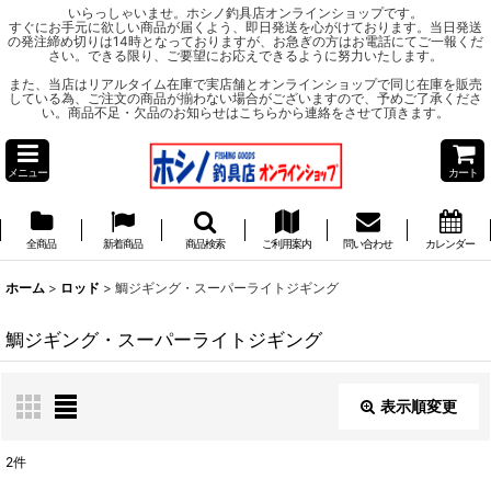
いらっしゃいませ。ホシノ釣具店オンラインショップです。
すぐにお手元に欲しい商品が届くよう、即日発送を心がけております。当日発送
の発注締め切りは14時となっておりますが、お急ぎの方はお電話にてご一報くだ
さい。できる限り、ご要望にお応えできるように努力いたします。
また、当店はリアルタイム在庫で実店舗とオンラインショップで同じ在庫を販売
している為、ご注文の商品が揃わない場合がございますので、予めご了承くださ
い。商品不足・欠品のお知らせはこちらから連絡をさせて頂きます。
メニュー
カート
全商品
新着商品
商品検索
ご利用案内
問い合わせ
カレンダー
ホーム
>
ロッド
>
鯛ジギング・スーパーライトジギング
鯛ジギング・スーパーライトジギング
表示順変更
閉じる
2
件