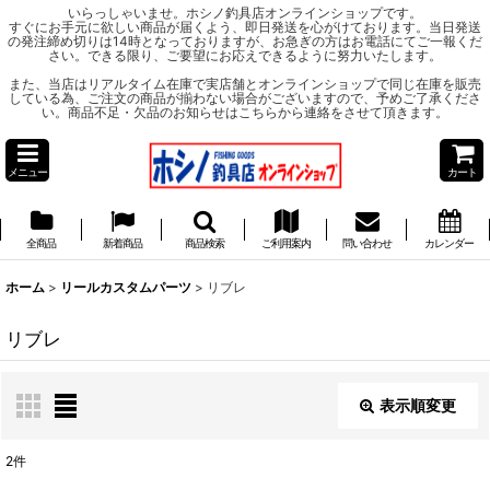
いらっしゃいませ。ホシノ釣具店オンラインショップです。
すぐにお手元に欲しい商品が届くよう、即日発送を心がけております。当日発送
の発注締め切りは14時となっておりますが、お急ぎの方はお電話にてご一報くだ
さい。できる限り、ご要望にお応えできるように努力いたします。
また、当店はリアルタイム在庫で実店舗とオンラインショップで同じ在庫を販売
している為、ご注文の商品が揃わない場合がございますので、予めご了承くださ
い。商品不足・欠品のお知らせはこちらから連絡をさせて頂きます。
メニュー
カート
全商品
新着商品
商品検索
ご利用案内
問い合わせ
カレンダー
ホーム
>
リールカスタムパーツ
>
リブレ
リブレ
表示順変更
閉じる
2
件