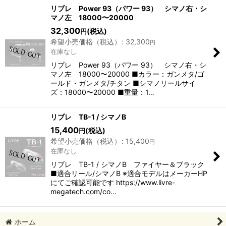
表示数
:
リブレ Power 93（パワー 93） シマノ右・シ
マノ左 18000〜20000
32,300
(税込)
円
並び順
:
希望小売価格（税込）
:
32,300
円
在庫なし
絞り込む
リブレ Power 93（パワー 93） シマノ右・シ
マノ左 18000〜20000 ■カラー：ガンメタ/ゴ
ールド・ガンメタ/チタン ■シマノリールサイ
ズ：18000〜20000 ■重量：1…
リブレ TB-1 / シマノB
15,400
(税込)
円
希望小売価格（税込）
:
15,400
円
在庫なし
リブレ TB-1 / シマノB ファイヤー＆ブラック
■適合リール/シマノB ※適合モデルはメーカーHP
にてご確認可能です https://www.livre-
megatech.com/co…
ホーム