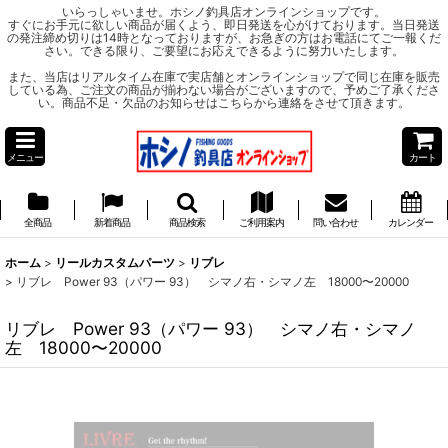
いらっしゃいませ。ホシノ釣具店オンラインショップです。
すぐにお手元に欲しい商品が届くよう、即日発送を心がけております。当日発送
の発注締め切りは14時となっておりますが、お急ぎの方はお電話にてご一報くだ
さい。できる限り、ご要望にお応えできるように努力いたします。
また、当店はリアルタイム在庫で実店舗とオンラインショップで同じ在庫を販売
している為、ご注文の商品が揃わない場合がございますので、予めご了承くださ
い。商品不足・欠品のお知らせはこちらから連絡をさせて頂きます。
メニュー
カート
全商品
新着商品
商品検索
ご利用案内
問い合わせ
カレンダー
ホーム
>
リールカスタムパーツ
>
リブレ
>
リブレ Power 93（パワー 93） シマノ右・シマノ左 18000〜20000
リブレ Power 93（パワー 93） シマノ右・シマノ
左 18000〜20000