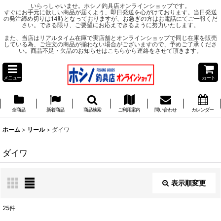
いらっしゃいませ。ホシノ釣具店オンラインショップです。
すぐにお手元に欲しい商品が届くよう、即日発送を心がけております。当日発送
の発注締め切りは14時となっておりますが、お急ぎの方はお電話にてご一報くだ
さい。できる限り、ご要望にお応えできるように努力いたします。
また、当店はリアルタイム在庫で実店舗とオンラインショップで同じ在庫を販売
している為、ご注文の商品が揃わない場合がございますので、予めご了承くださ
い。商品不足・欠品のお知らせはこちらから連絡をさせて頂きます。
メニュー
カート
全商品
新着商品
商品検索
ご利用案内
問い合わせ
カレンダー
ホーム
>
リール
>
ダイワ
ダイワ
表示順変更
閉じる
25
件