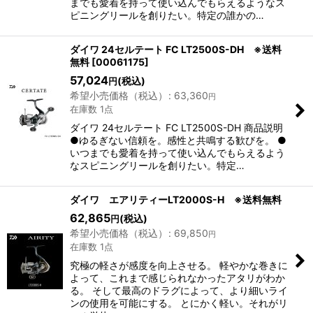
までも愛着を持って使い込んでもらえるようなス
ピニングリールを創りたい。特定の誰かの…
ダイワ 24セルテート FC LT2500S-DH ※送料
無料
[
00061175
]
57,024
(税込)
円
希望小売価格（税込）
:
63,360
円
在庫数 1点
ダイワ 24セルテート FC LT2500S-DH 商品説明
●ゆるぎない信頼を。感性と共鳴する歓びを。 ●
いつまでも愛着を持って使い込んでもらえるよう
なスピニングリールを創りたい。特定…
ダイワ エアリティーLT2000S-H ※送料無料
62,865
(税込)
円
希望小売価格（税込）
:
69,850
円
在庫数 1点
究極の軽さが感度を向上させる。 軽やかな巻きに
よって、これまで感じられなかったアタリがわか
る。 そして最高のドラグによって、より細いライ
ンの使用を可能にする。 とにかく軽い。それがリ