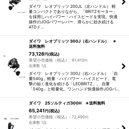
ダイワ レオブリッツ 200JL（左ハンドル） 軽
量コンパクトでありながら、「BRITZモーター」
を採用しハイパワー・ハイスピードを実現。快適
操作のJOGパワーレバー、滑らかに効き続ける
ATDド…
ダイワ レオブリッツ 300J（右ハンドル） ※
送料無料
73,128
(税込)
円
希望小売価格（税込）
:
91,410
円
在庫数 1点
ダイワ レオブリッツ 300J（右ハンドル） 「自
重540g」軽量・ハイパワー・ハイスピード。電
撃の如く進化を続ける「LEOBRITZ」。 自重
「540g」と軽量化。ワンハンド快適操作JOGパ…
ダイワ 25ソルティガ300H ※送料無料
65,241
(税込)
円
希望小売価格（税込）
:
72,490
円
在庫数 1点