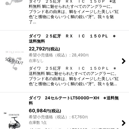
ダイワ ２５紅牙 ＲＸ ＩＣ １５０Ｐ ※送
料無料 鯛に魅せられたすべてのアングラーに。
ブランド名の由来は、鯛をイメージした美しい“紅
色”と獲物に食らいつく鯛の鋭い“牙”。我々を魅
了…
ダイワ ２５紅牙 ＲＸ ＩＣ １５０ＰL ※
送料無料
22,792
(税込)
円
希望小売価格（税込）
:
28,490
円
在庫なし
ダイワ ２５紅牙 ＲＸ ＩＣ １５０ＰＬ ※
送料無料 鯛に魅せられたすべてのアングラーに。
ブランド名の由来は、鯛をイメージした美しい“紅
色”と獲物に食らいつく鯛の鋭い“牙”。我々を魅…
ダイワ 24セルテートLT5000DーXH ※送料無
料
60,984
(税込)
円
希望小売価格（税込）
:
67,760
円
在庫数 1点