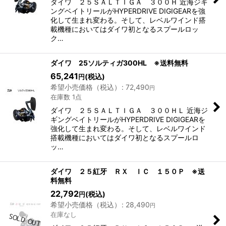
ダイワ ２５ＳＡＬＴＩＧＡ ３００Ｈ 近海ジギ
ングベイトリールがHYPERDRIVE DIGIGEARを強
化して生まれ変わる。そして、レベルワインド搭
載機種においてはダイワ初となるスプールロッ
ク…
ダイワ 25ソルティガ300HL ※送料無料
65,241
(税込)
円
希望小売価格（税込）
:
72,490
円
在庫数 1点
ダイワ ２５ＳＡＬＴＩＧＡ ３００ＨＬ 近海ジ
ギングベイトリールがHYPERDRIVE DIGIGEARを
強化して生まれ変わる。そして、レベルワインド
搭載機種においてはダイワ初となるスプールロ
ッ…
ダイワ ２５紅牙 ＲＸ ＩＣ １５０Ｐ ※送
料無料
22,792
(税込)
円
希望小売価格（税込）
:
28,490
円
在庫なし