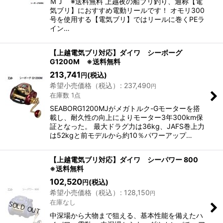
ＭＪ ※送料無料 上越夜の船ブリ釣り、通称【電
気ブリ】におすすめ電動リールです！ オモリ300
号を使用する【電気ブリ】ではリールに巻くPEラ
イン…
【上越電気ブリ対応】ダイワ シーボーグ
G1200M ※送料無料
213,741
(税込)
円
希望小売価格（税込）
:
237,490
円
在庫数 1点
SEABORG1200MJがメガトルク-Gモーターを搭
載し、耐久性の向上によりモーター3年300km保
証となった。 最大ドラグ力は36kg、JAFS巻上力
は52kgと前モデルから約10％パワーアップ…
【上越電気ブリ対応】ダイワ シーパワー 800
※送料無料
102,520
(税込)
円
希望小売価格（税込）
:
128,150
円
在庫なし
中深場から大物まで狙える、基本性能を備えたハ