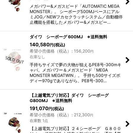
メガパワー&メガスピード「AUTOMATIC MEGA
MONSTER」。 シーボーグ500MJベースにアル
ミJOG／NEWフカセクラッチシステム／自動棚停
止機能を搭載したメガパワー&メガスピー…
ダイワ シーボーグ 600MJ ※送料無料
140,580
(税込)
円
希望小売価格（税込）
:
156,200
円
在庫なし
手持ちサイズで夢の大物が狙えるPE8号-300mキ
ャパ。メガパワー＆メガスピード「MEGA
MONSTER MEGATWIN」。 手持ち500サイズボ
ディー970gでありながら、PE8号-300…
【上越電気ブリ対応】ダイワ シーボーグ
G800MJ ※送料無料
191,070
(税込)
円
希望小売価格（税込）
:
212,300
円
在庫数 1点
【上越電気ブリ対応】２４シーボーグ Ｇ８００