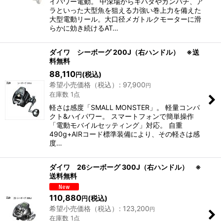
イパワー電動。 中深場からキハダやカンパチ、ア
ラといった大型魚を狙える力強い巻上力を備えた
大型電動リール。大口径メガトルクモーターに滑
らかに効き続けるAT…
ダイワ シーボーグ 200J（右ハンドル） ※送
料無料
88,110
(税込)
円
希望小売価格（税込）
:
97,900
円
在庫数 1点
軽さは感度「SMALL MONSTER」。 軽量コンパ
クト&ハイパワー。 スマートフォンで簡単操作
「電動モバイルセッティング」対応。 自重
490g+AIRコード標準装備により、その軽さは感
度…
ダイワ 26シーボーグ 300J（右ハンドル） ※
送料無料
110,880
(税込)
円
希望小売価格（税込）
:
123,200
円
在庫数 1点