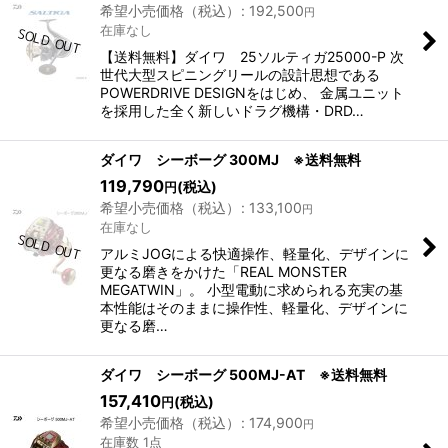
希望小売価格（税込）
:
192,500
円
在庫なし
【送料無料】ダイワ 25ソルティガ25000-P 次
世代大型スピニングリールの設計思想である
POWERDRIVE DESIGNをはじめ、 金属ユニット
を採用した全く新しいドラグ機構・DRD…
ダイワ シーボーグ 300MJ ※送料無料
119,790
(税込)
円
希望小売価格（税込）
:
133,100
円
在庫なし
アルミJOGによる快適操作、軽量化、デザインに
更なる磨きをかけた「REAL MONSTER
MEGATWIN」。 小型電動に求められる充実の基
本性能はそのままに操作性、軽量化、デザインに
更なる磨…
ダイワ シーボーグ 500MJ-AT ※送料無料
157,410
(税込)
円
希望小売価格（税込）
:
174,900
円
在庫数 1点