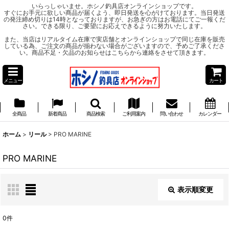
いらっしゃいませ。ホシノ釣具店オンラインショップです。
すぐにお手元に欲しい商品が届くよう、即日発送を心がけております。当日発送
の発注締め切りは14時となっておりますが、お急ぎの方はお電話にてご一報くだ
さい。できる限り、ご要望にお応えできるように努力いたします。
また、当店はリアルタイム在庫で実店舗とオンラインショップで同じ在庫を販売
している為、ご注文の商品が揃わない場合がございますので、予めご了承くださ
い。商品不足・欠品のお知らせはこちらから連絡をさせて頂きます。
メニュー
カート
全商品
新着商品
商品検索
ご利用案内
問い合わせ
カレンダー
ホーム
>
リール
>
PRO MARINE
PRO MARINE
表示順変更
閉じる
0
件