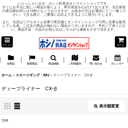
いらっしゃいませ。ホシノ釣具店オンラインショップです。
すぐにお手元に欲しい商品が届くよう、即日発送を心がけております。当日発送
の発注締め切りは14時となっておりますが、お急ぎの方はお電話にてご一報くだ
さい。できる限り、ご要望にお応えできるように努力いたします。
また、当店はリアルタイム在庫で実店舗とオンラインショップで同じ在庫を販売
している為、ご注文の商品が揃わない場合がございますので、予めご了承くださ
い。商品不足・欠品のお知らせはこちらから連絡をさせて頂きます。
メニュー
カート
全商品
新着商品
商品検索
ご利用案内
問い合わせ
カレンダー
ホーム
>
スロージギング・SPJ
>
ディープライナー CX-β
ディープライナー CX-β
表示順変更
閉じる
12
件