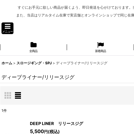
すぐにお手元に欲しい商品が届くよう、即日発送を心がけております。
また、当店はリアルタイム在庫で実店舗とオンラインショップで同じ在
メニュー
全商品
新着商品
ホーム
>
スロージギング・SPJ
>
ディープライナー/リリースジグ
ディープライナー/リリースジグ
1
件
表示数
:
DEEP LINER リリースジグ
5,500
(税込)
円