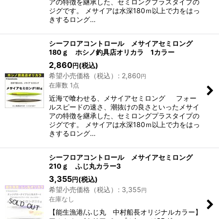
アの特徴を継承した、セミロングプラスタイプの
ジグです。 メサイアは水深180ｍ以上で力をはっ
きするロング…
シーフロアコントロール メサイアセミロング
180ｇ ホシノ釣具店オリカラ 1カラー
2,860
(税込)
円
希望小売価格（税込）
:
2,860
円
在庫数 1点
近海で喰わせる、メサイアセミロング フォー
ルスピードの速さ、潮抜けの良さといったメサイ
アの特徴を継承した、セミロングプラスタイプの
ジグです。 メサイアは水深180ｍ以上で力をはっ
きするロング…
シーフロアコントロール メサイアセミロング
210ｇ ふじ丸カラー3
3,355
(税込)
円
希望小売価格（税込）
:
3,355
円
在庫なし
【能生漁港/ふじ丸 中村船長オリジナルカラー】