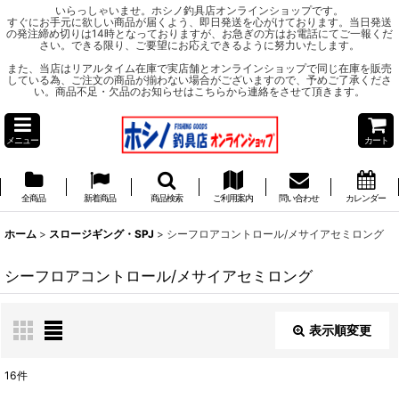
いらっしゃいませ。ホシノ釣具店オンラインショップです。
すぐにお手元に欲しい商品が届くよう、即日発送を心がけております。当日発送
の発注締め切りは14時となっておりますが、お急ぎの方はお電話にてご一報くだ
さい。できる限り、ご要望にお応えできるように努力いたします。
また、当店はリアルタイム在庫で実店舗とオンラインショップで同じ在庫を販売
している為、ご注文の商品が揃わない場合がございますので、予めご了承くださ
い。商品不足・欠品のお知らせはこちらから連絡をさせて頂きます。
メニュー
カート
全商品
新着商品
商品検索
ご利用案内
問い合わせ
カレンダー
ホーム
>
スロージギング・SPJ
>
シーフロアコントロール/メサイアセミロング
シーフロアコントロール/メサイアセミロング
表示順変更
閉じる
16
件