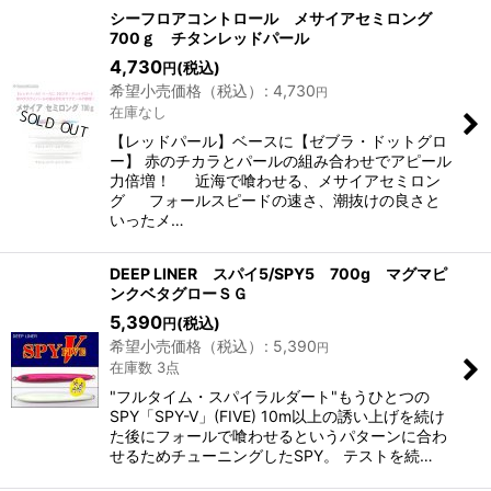
表示数
:
シーフロアコントロール メサイアセミロング
700ｇ チタンレッドパール
4,730
(税込)
円
並び順
:
希望小売価格（税込）
:
4,730
円
在庫なし
絞り込む
【レッドパール】ベースに【ゼブラ・ドットグロ
ー】 赤のチカラとパールの組み合わせでアピール
力倍増！ 近海で喰わせる、メサイアセミロン
グ フォールスピードの速さ、潮抜けの良さと
いったメ…
DEEP LINER スパイ5/SPY5 700g マグマピ
ンクベタグローＳＧ
5,390
(税込)
円
希望小売価格（税込）
:
5,390
円
在庫数 3点
"フルタイム・スパイラルダート"もうひとつの
SPY「SPY-V」(FIVE) 10m以上の誘い上げを続け
た後にフォールで喰わせるというパターンに合わ
せるためチューニングしたSPY。 テストを続…