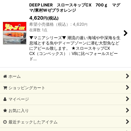
DEEP LINER スロースキップCX 700ｇ マグ
マ/東村Wゼブラオレンジ
4,620
(税込)
円
希望小売価格（税込）
:
4,620
円
在庫数 1点
▼マニアシリーズ▼ 潮流の速い海域や中深海を生
息域とする魚やディープゾーンに潜む大型魚など
にアピール致します。 ★スロースキップCX
CX（コンベックス）：VBに比べフォールスピー
ド…
ホーム
ショッピングカート
マイページ
お気に入り
最近チェックしたアイテム