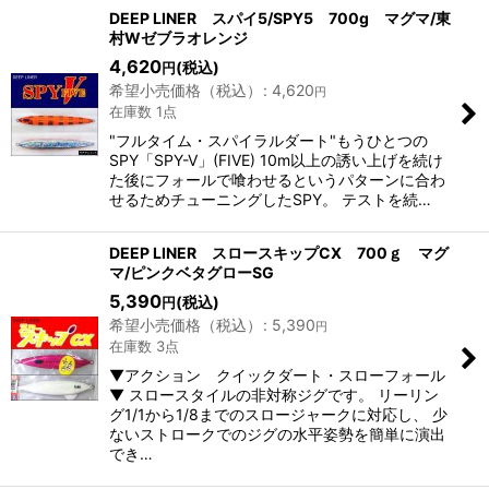
DEEP LINER スパイ5/SPY5 700g マグマ/東
村Wゼブラオレンジ
4,620
(税込)
円
希望小売価格（税込）
:
4,620
円
在庫数 1点
"フルタイム・スパイラルダート"もうひとつの
SPY「SPY-V」(FIVE) 10m以上の誘い上げを続け
た後にフォールで喰わせるというパターンに合わ
せるためチューニングしたSPY。 テストを続…
DEEP LINER スロースキップCX 700ｇ マグ
マ/ピンクベタグローSG
5,390
(税込)
円
希望小売価格（税込）
:
5,390
円
在庫数 3点
▼アクション クイックダート・スローフォール
▼ スロースタイルの非対称ジグです。 リーリン
グ1/1から1/8までのスロージャークに対応し、 少
ないストロークでのジグの水平姿勢を簡単に演出
でき…