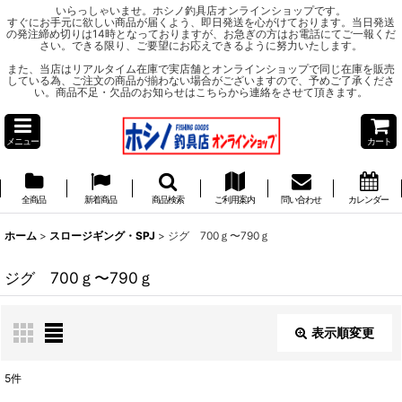
いらっしゃいませ。ホシノ釣具店オンラインショップです。
すぐにお手元に欲しい商品が届くよう、即日発送を心がけております。当日発送
の発注締め切りは14時となっておりますが、お急ぎの方はお電話にてご一報くだ
さい。できる限り、ご要望にお応えできるように努力いたします。
また、当店はリアルタイム在庫で実店舗とオンラインショップで同じ在庫を販売
している為、ご注文の商品が揃わない場合がございますので、予めご了承くださ
い。商品不足・欠品のお知らせはこちらから連絡をさせて頂きます。
メニュー
カート
全商品
新着商品
商品検索
ご利用案内
問い合わせ
カレンダー
ホーム
>
スロージギング・SPJ
>
ジグ 700ｇ〜790ｇ
ジグ 700ｇ〜790ｇ
表示順変更
閉じる
5
件