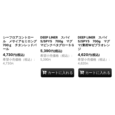
表示数
:
並び順
:
絞り込む
シーフロアコントロー
DEEP LINER スパイ
DEEP LINER スパイ
ル メサイアセミロング
5/SPY5 700g マグ
5/SPY5 700g マグ
700ｇ チタンレッドパ
マピンクベタグローＳＧ
マ/東村Wゼブラオレン
ール
ジ
5,390
(税込)
円
4,730
4,620
(税込)
(税込)
円
円
希望小売価格（税込）
:
希望小売価格（税込）
:
5,390
希望小売価格（税込）
:
円
4,730
4,620
円
円
カートに入れる
カートに入れる