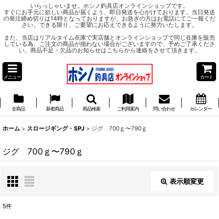
いらっしゃいませ。ホシノ釣具店オンラインショップです。
すぐにお手元に欲しい商品が届くよう、即日発送を心がけております。当日発送
の発注締め切りは14時となっておりますが、お急ぎの方はお電話にてご一報くだ
さい。できる限り、ご要望にお応えできるように努力いたします。
また、当店はリアルタイム在庫で実店舗とオンラインショップで同じ在庫を販売
している為、ご注文の商品が揃わない場合がございますので、予めご了承くださ
い。商品不足・欠品のお知らせはこちらから連絡をさせて頂きます。
メニュー
カート
全商品
新着商品
商品検索
ご利用案内
問い合わせ
カレンダー
ホーム
>
スロージギング・SPJ
>
ジグ 700ｇ〜790ｇ
ジグ 700ｇ〜790ｇ
表示順変更
閉じる
5
件