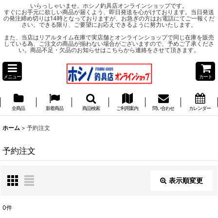
いらっしゃいませ。ホシノ釣具店オンラインショップです。
すぐにお手元に欲しい商品が届くよう、即日発送を心がけております。当日発送
の発注締め切りは14時となっておりますが、お急ぎの方はお電話にてご一報くだ
さい。できる限り、ご要望にお応えできるように努力いたします。
また、当店はリアルタイム在庫で実店舗とオンラインショップで同じ在庫を販売
している為、ご注文の商品が揃わない場合がございますので、予めご了承くださ
い。商品不足・欠品のお知らせはこちらから連絡をさせて頂きます。
メニュー
カート
全商品
新着商品
商品検索
ご利用案内
問い合わせ
カレンダー
ホーム
>
予約注文
予約注文
表示順変更
閉じる
0
件