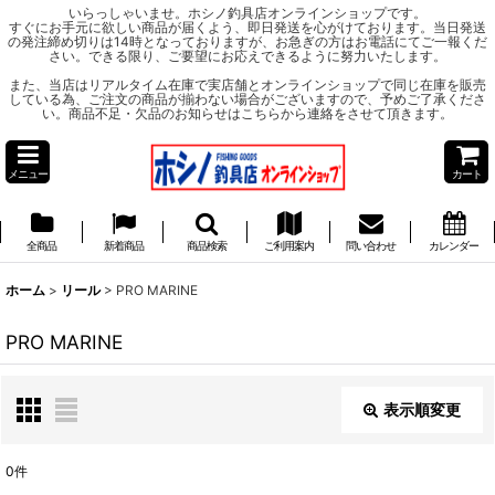
いらっしゃいませ。ホシノ釣具店オンラインショップです。
すぐにお手元に欲しい商品が届くよう、即日発送を心がけております。当日発送
の発注締め切りは14時となっておりますが、お急ぎの方はお電話にてご一報くだ
さい。できる限り、ご要望にお応えできるように努力いたします。
また、当店はリアルタイム在庫で実店舗とオンラインショップで同じ在庫を販売
している為、ご注文の商品が揃わない場合がございますので、予めご了承くださ
い。商品不足・欠品のお知らせはこちらから連絡をさせて頂きます。
メニュー
カート
全商品
新着商品
商品検索
ご利用案内
問い合わせ
カレンダー
ホーム
>
リール
>
PRO MARINE
PRO MARINE
表示順変更
閉じる
0
件