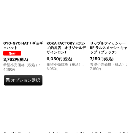
表示数
:
並び順
:
絞り込む
GYO-GYO HAT / ギョギ
KOKA FACTORY.×ホシ
リップルフィッシャー
ョハット
ノ釣具店 オリジナルデ
RF ラルスメッシュキャ
ザインロンT
ップ（ブラック）
6,050
7,150
(税込)
(税込)
3,762
円
円
(税込)
円
希望小売価格（税込）
:
希望小売価格（税込）
:
希望小売価格（税込）
:
6,050
7,150
4,180
円
円
円
オプション選択