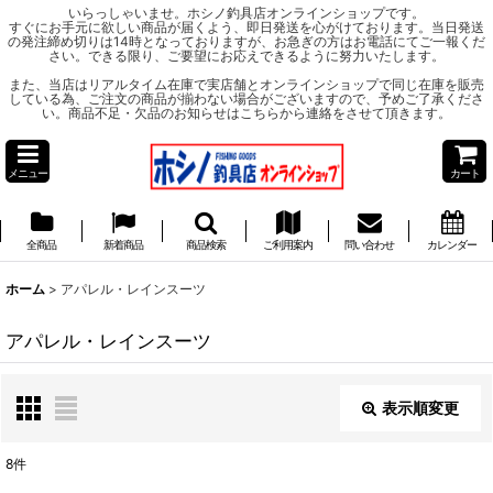
いらっしゃいませ。ホシノ釣具店オンラインショップです。
すぐにお手元に欲しい商品が届くよう、即日発送を心がけております。当日発送
の発注締め切りは14時となっておりますが、お急ぎの方はお電話にてご一報くだ
さい。できる限り、ご要望にお応えできるように努力いたします。
また、当店はリアルタイム在庫で実店舗とオンラインショップで同じ在庫を販売
している為、ご注文の商品が揃わない場合がございますので、予めご了承くださ
い。商品不足・欠品のお知らせはこちらから連絡をさせて頂きます。
メニュー
カート
全商品
新着商品
商品検索
ご利用案内
問い合わせ
カレンダー
ホーム
>
アパレル・レインスーツ
アパレル・レインスーツ
表示順変更
閉じる
8
件