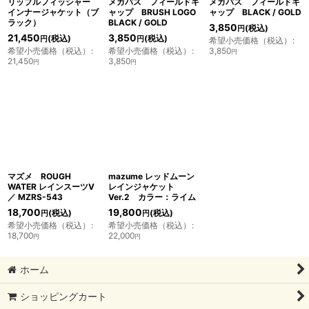
リップルフィッシャー
メガバス フィールドキ
メガバス フィールドキ
インナージャケット（ブ
ャップ BRUSH LOGO
ャップ BLACK / GOLD
ラック）
BLACK / GOLD
3,850
(税込)
円
21,450
3,850
(税込)
(税込)
円
円
希望小売価格（税込）
:
希望小売価格（税込）
:
希望小売価格（税込）
:
3,850
円
21,450
3,850
円
円
マズメ ROUGH
mazume レッドムーン
WATER レインスーツV
レインジャケット
／ MZRS-543
Ver.2 カラー：ライム
18,700
19,800
(税込)
(税込)
円
円
希望小売価格（税込）
:
希望小売価格（税込）
:
18,700
22,000
円
円
ホーム
ショッピングカート