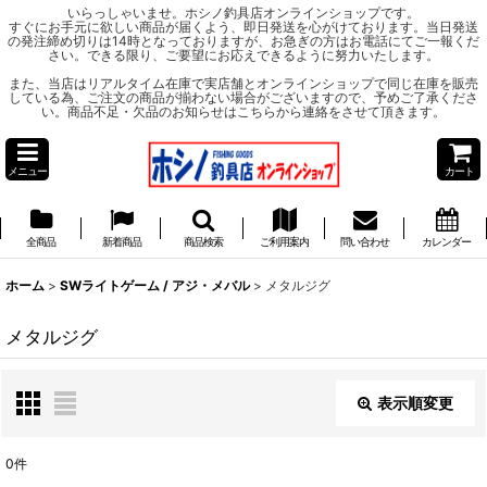
いらっしゃいませ。ホシノ釣具店オンラインショップです。
すぐにお手元に欲しい商品が届くよう、即日発送を心がけております。当日発送
の発注締め切りは14時となっておりますが、お急ぎの方はお電話にてご一報くだ
さい。できる限り、ご要望にお応えできるように努力いたします。
また、当店はリアルタイム在庫で実店舗とオンラインショップで同じ在庫を販売
している為、ご注文の商品が揃わない場合がございますので、予めご了承くださ
い。商品不足・欠品のお知らせはこちらから連絡をさせて頂きます。
メニュー
カート
全商品
新着商品
商品検索
ご利用案内
問い合わせ
カレンダー
ホーム
>
SWライトゲーム / アジ・メバル
>
メタルジグ
メタルジグ
表示順変更
閉じる
0
件