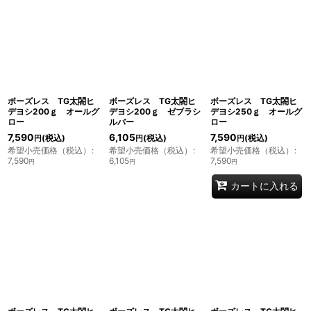
表示数
:
並び順
:
絞り込む
ボーズレス TG太閤ヒ
ボーズレス TG太閤ヒ
ボーズレス TG太閤ヒ
デヨシ200ｇ オールグ
デヨシ200ｇ ゼブラシ
デヨシ250ｇ オールグ
ロー
ルバー
ロー
7,590
6,105
7,590
(税込)
(税込)
(税込)
円
円
円
希望小売価格（税込）
:
希望小売価格（税込）
:
希望小売価格（税込）
:
7,590
6,105
7,590
円
円
円
カートに入れる