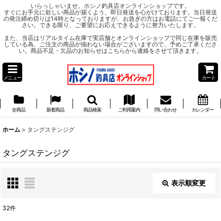
いらっしゃいませ。ホシノ釣具店オンラインショップです。
すぐにお手元に欲しい商品が届くよう、即日発送を心がけております。当日発送
の発注締め切りは14時となっておりますが、お急ぎの方はお電話にてご一報くだ
さい。できる限り、ご要望にお応えできるように努力いたします。
また、当店はリアルタイム在庫で実店舗とオンラインショップで同じ在庫を販売
している為、ご注文の商品が揃わない場合がございますので、予めご了承くださ
い。商品不足・欠品のお知らせはこちらから連絡をさせて頂きます。
メニュー
カート
全商品
新着商品
商品検索
ご利用案内
問い合わせ
カレンダー
ホーム
>
タングステンジグ
タングステンジグ
表示順変更
閉じる
32
件