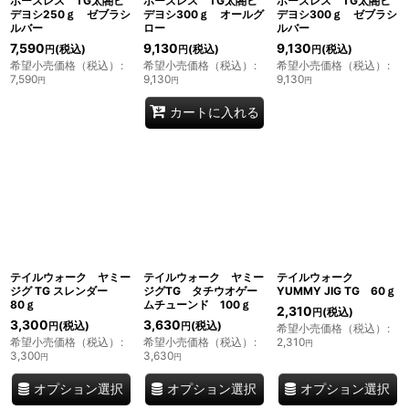
ボーズレス TG太閤ヒ
ボーズレス TG太閤ヒ
ボーズレス TG太閤ヒ
デヨシ250ｇ ゼブラシ
デヨシ300ｇ オールグ
デヨシ300ｇ ゼブラシ
ルバー
ロー
ルバー
7,590
9,130
9,130
(税込)
(税込)
(税込)
円
円
円
希望小売価格（税込）
:
希望小売価格（税込）
:
希望小売価格（税込）
:
7,590
9,130
9,130
円
円
円
カートに入れる
テイルウォーク ヤミー
テイルウォーク ヤミー
テイルウォーク
ジグ TG スレンダー
ジグTG タチウオゲー
YUMMY JIG TG 60ｇ
80ｇ
ムチューンド 100ｇ
2,310
(税込)
円
3,300
3,630
(税込)
(税込)
円
円
希望小売価格（税込）
:
希望小売価格（税込）
:
希望小売価格（税込）
:
2,310
円
3,300
3,630
円
円
オプション選択
オプション選択
オプション選択