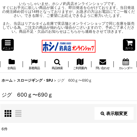
いらっしゃいませ。ホシノ釣具店オンラインショップです。
すぐにお手元に欲しい商品が届くよう、即日発送を心がけております。当日発送
の発注締め切りは14時となっておりますが、お急ぎの方はお電話にてご一報くだ
さい。できる限り、ご要望にお応えできるように努力いたします。
また、当店はリアルタイム在庫で実店舗とオンラインショップで同じ在庫を販売
している為、ご注文の商品が揃わない場合がございますので、予めご了承くださ
い。商品不足・欠品のお知らせはこちらから連絡をさせて頂きます。
メニュー
カート
全商品
新着商品
商品検索
ご利用案内
問い合わせ
カレンダー
ホーム
>
スロージギング・SPJ
>
ジグ 600ｇ〜690ｇ
ジグ 600ｇ〜690ｇ
表示順変更
閉じる
6
件