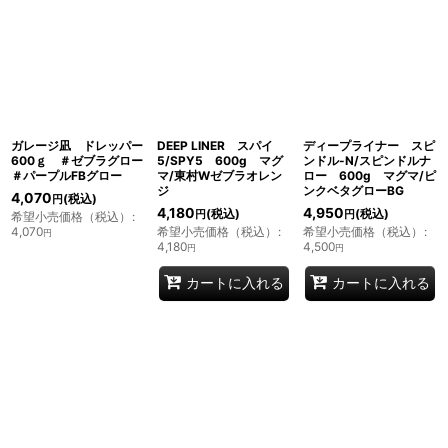
表示数
:
並び順
:
絞り込む
ガレージ凪 ドレッパー
DEEP LINER スパイ
ディープライナー スピ
600ｇ ＃ゼブラグロー
5/SPY5 600g マグ
ンドル-N/スピンドルナ
＃パープルFBグロー
マ/東村Wゼブラオレン
ロー 600g マグマ/ピ
ジ
ンクベタグローBG
4,070
(税込)
円
4,180
4,950
(税込)
(税込)
円
円
希望小売価格（税込）
:
4,070
希望小売価格（税込）
:
希望小売価格（税込）
:
円
4,180
4,500
円
円
カートに入れる
カートに入れる