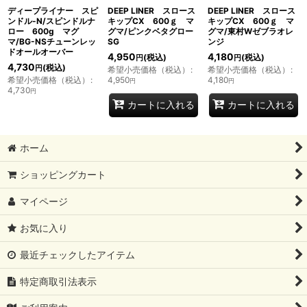
ディープライナー スピ
DEEP LINER スロース
DEEP LINER スロース
ンドル-N/スピンドルナ
キップCX 600ｇ マ
キップCX 600ｇ マ
ロー 600g マグ
グマ/ピンクベタグロー
グマ/東村Wゼブラオレ
マ/BG-NSチューンレッ
SG
ンジ
ドオールオーバー
4,950
4,180
(税込)
(税込)
円
円
4,730
(税込)
円
希望小売価格（税込）
:
希望小売価格（税込）
:
希望小売価格（税込）
:
4,950
4,180
円
円
4,730
円
カートに入れる
カートに入れる
ホーム
ショッピングカート
マイページ
お気に入り
最近チェックしたアイテム
特定商取引法表示