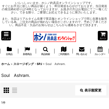
いらっしゃいませ。ホシノ釣具店オンラインショップです。
すぐにお手元に欲しい商品が届くよう、即日発送を心がけております。当日発送
の発注締め切りは14時となっておりますが、お急ぎの方はお電話にてご一報くだ
さい。できる限り、ご要望にお応えできるように努力いたします。
また、当店はリアルタイム在庫で実店舗とオンラインショップで同じ在庫を販売
している為、ご注文の商品が揃わない場合がございますので、予めご了承くださ
い。商品不足・欠品のお知らせはこちらから連絡をさせて頂きます。
メニュー
カート
全商品
新着商品
商品検索
ご利用案内
問い合わせ
カレンダー
ホーム
>
スロージギング・SPJ
>
Soul Ashram.
Soul Ashram.
表示順変更
閉じる
1
件