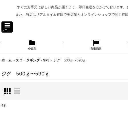
すぐにお手元に欲しい商品が届くよう、即日発送を心がけております。
また、当店はリアルタイム在庫で実店舗とオンラインショップで同じ在
メニュー
全商品
新着商品
ホーム
>
スロージギング・SPJ
>
ジグ 500ｇ〜590ｇ
ジグ 500ｇ〜590ｇ
6
件
表示数
: