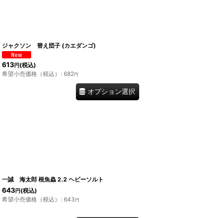
ジャクソン 替え団子 (カエダンゴ)
613
(税込)
円
希望小売価格（税込）
:
682
円
オプション選択
一誠 海太郎 根魚蟲 2.2 ヘビーソルト
643
(税込)
円
希望小売価格（税込）
:
643
円