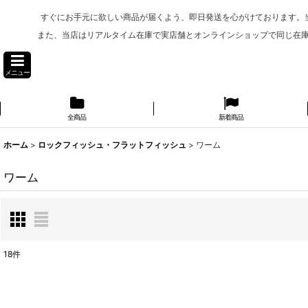
すぐにお手元に欲しい商品が届くよう、即日発送を心がけております。
また、当店はリアルタイム在庫で実店舗とオンラインショップで同じ在
メニュー
全商品
新着商品
ホーム
>
ロックフィッシュ・フラットフィッシュ
>
ワーム
ワーム
18
件
表示数
: