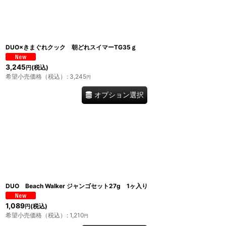
並び順
:
DUO×きまぐれクック 朝どれスイマーTG35ｇ
3,245
(税込)
円
希望小売価格（税込）
:
3,245
円
オプション選択
DUO Beach Walker ジャンゴセット27g 1ヶ入り
1,089
(税込)
円
希望小売価格（税込）
:
1,210
円