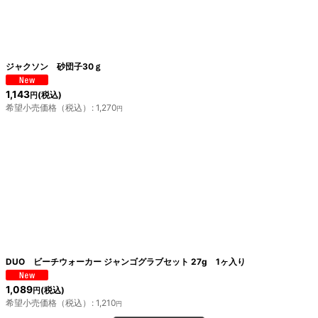
絞り込む
ジャクソン 砂団子30ｇ
1,143
(税込)
円
希望小売価格（税込）
:
1,270
円
DUO ビーチウォーカー ジャンゴグラブセット 27g 1ヶ入り
1,089
(税込)
円
希望小売価格（税込）
:
1,210
円