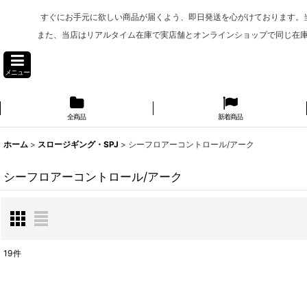
すぐにお手元に欲しい商品が届くよう、即日発送を心がけております。
また、当店はリアルタイム在庫で実店舗とオンラインショップで同じ在
メニュー
全商品
新着商品
ホーム
>
スロージギング・SPJ
>
シーフロアーコントロール/アーク
シーフロアーコントロール/アーク
19
件
表示数
: