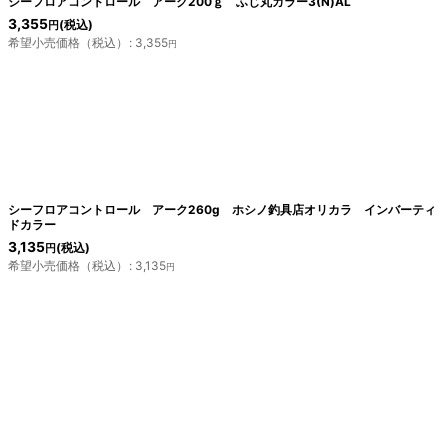
シーフロアコントロール アーク200ｇ ふじ丸カラー3(N)AL
3,355
(税込)
円
希望小売価格（税込）
:
3,355
円
シーフロアコントロール アーク260g ホシノ釣具店オリカラ インバーティ
ドカラー
3,135
(税込)
円
希望小売価格（税込）
:
3,135
円