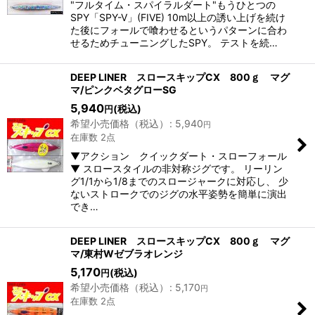
"フルタイム・スパイラルダート"もうひとつの
SPY「SPY-V」(FIVE) 10m以上の誘い上げを続け
た後にフォールで喰わせるというパターンに合わ
せるためチューニングしたSPY。 テストを続…
DEEP LINER スロースキップCX 800ｇ マグ
マ/ピンクベタグローSG
5,940
(税込)
円
希望小売価格（税込）
:
5,940
円
在庫数 2点
▼アクション クイックダート・スローフォール
▼ スロースタイルの非対称ジグです。 リーリン
グ1/1から1/8までのスロージャークに対応し、 少
ないストロークでのジグの水平姿勢を簡単に演出
でき…
DEEP LINER スロースキップCX 800ｇ マグ
マ/東村Wゼブラオレンジ
5,170
(税込)
円
希望小売価格（税込）
:
5,170
円
在庫数 2点