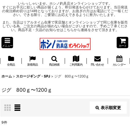
いらっしゃいませ。ホシノ釣具店オンラインショップです。
すぐにお手元に欲しい商品が届くよう、即日発送を心がけております。当日発送
の発注締め切りは14時となっておりますが、お急ぎの方はお電話にてご一報くだ
さい。できる限り、ご要望にお応えできるように努力いたします。
また、当店はリアルタイム在庫で実店舗とオンラインショップで同じ在庫を販売
している為、ご注文の商品が揃わない場合がございますので、予めご了承くださ
い。商品不足・欠品のお知らせはこちらから連絡をさせて頂きます。
メニュー
カート
全商品
新着商品
商品検索
ご利用案内
問い合わせ
カレンダー
ホーム
>
スロージギング・SPJ
>
ジグ 800ｇ〜1200ｇ
ジグ 800ｇ〜1200ｇ
表示順変更
閉じる
9
件