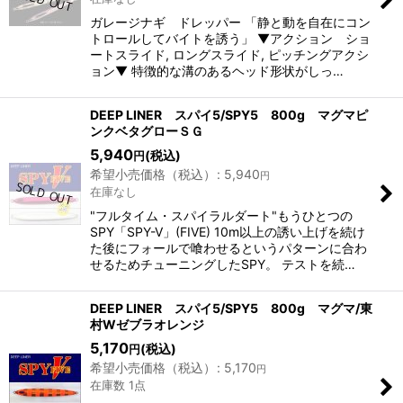
ガレージナギ ドレッパー 「静と動を自在にコン
トロールしてバイトを誘う」 ▼アクション ショ
ートスライド, ロングスライド, ピッチングアクシ
ョン▼ 特徴的な溝のあるヘッド形状がしっ…
DEEP LINER スパイ5/SPY5 800g マグマピ
ンクベタグローＳＧ
5,940
(税込)
円
希望小売価格（税込）
:
5,940
円
在庫なし
"フルタイム・スパイラルダート"もうひとつの
SPY「SPY-V」(FIVE) 10m以上の誘い上げを続け
た後にフォールで喰わせるというパターンに合わ
せるためチューニングしたSPY。 テストを続…
DEEP LINER スパイ5/SPY5 800g マグマ/東
村Wゼブラオレンジ
5,170
(税込)
円
希望小売価格（税込）
:
5,170
円
在庫数 1点