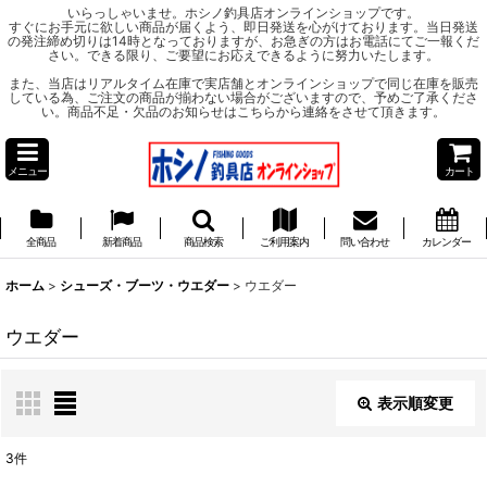
いらっしゃいませ。ホシノ釣具店オンラインショップです。
すぐにお手元に欲しい商品が届くよう、即日発送を心がけております。当日発送
の発注締め切りは14時となっておりますが、お急ぎの方はお電話にてご一報くだ
さい。できる限り、ご要望にお応えできるように努力いたします。
また、当店はリアルタイム在庫で実店舗とオンラインショップで同じ在庫を販売
している為、ご注文の商品が揃わない場合がございますので、予めご了承くださ
い。商品不足・欠品のお知らせはこちらから連絡をさせて頂きます。
メニュー
カート
全商品
新着商品
商品検索
ご利用案内
問い合わせ
カレンダー
ホーム
>
シューズ・ブーツ・ウエダー
>
ウエダー
ウエダー
表示順変更
閉じる
3
件