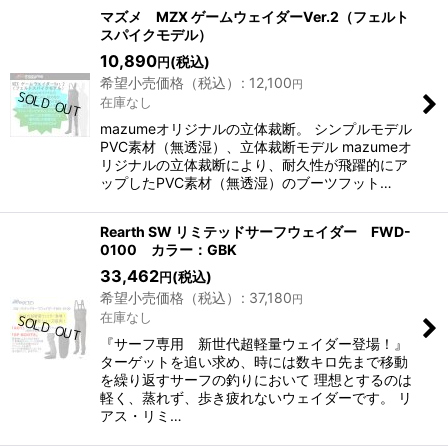
表示数
:
マズメ MZX ゲームウェイダーVer.2（フェルト
スパイクモデル）
10,890
(税込)
円
並び順
:
希望小売価格（税込）
:
12,100
円
在庫なし
絞り込む
mazumeオリジナルの立体裁断。 シンプルモデル
PVC素材（無透湿）、立体裁断モデル mazumeオ
リジナルの立体裁断により、耐久性が飛躍的にア
ップしたPVC素材（無透湿）のブーツフット…
Rearth SW リミテッドサーフウェイダー FWD-
0100 カラー：GBK
33,462
(税込)
円
希望小売価格（税込）
:
37,180
円
在庫なし
『サーフ専用 新世代超軽量ウェイダー登場！』
ターゲットを追い求め、時には数キロ先まで移動
を繰り返すサーフの釣りにおいて 理想とするのは
軽く、蒸れず、歩き疲れないウェイダーです。 リ
アス・リミ…