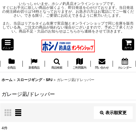
いらっしゃいませ。ホシノ釣具店オンラインショップです。
すぐにお手元に欲しい商品が届くよう、即日発送を心がけております。当日発送
の発注締め切りは14時となっておりますが、お急ぎの方はお電話にてご一報くだ
さい。できる限り、ご要望にお応えできるように努力いたします。
また、当店はリアルタイム在庫で実店舗とオンラインショップで同じ在庫を販売
している為、ご注文の商品が揃わない場合がございますので、予めご了承くださ
い。商品不足・欠品のお知らせはこちらから連絡をさせて頂きます。
メニュー
カート
全商品
新着商品
商品検索
ご利用案内
問い合わせ
カレンダー
ホーム
>
スロージギング・SPJ
>
ガレージ凪/ドレッパー
ガレージ凪/ドレッパー
表示順変更
閉じる
4
件