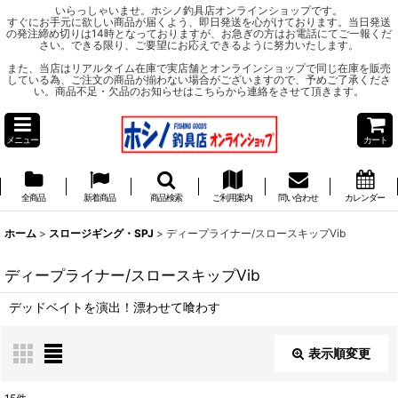
いらっしゃいませ。ホシノ釣具店オンラインショップです。
すぐにお手元に欲しい商品が届くよう、即日発送を心がけております。当日発送
の発注締め切りは14時となっておりますが、お急ぎの方はお電話にてご一報くだ
さい。できる限り、ご要望にお応えできるように努力いたします。
また、当店はリアルタイム在庫で実店舗とオンラインショップで同じ在庫を販売
している為、ご注文の商品が揃わない場合がございますので、予めご了承くださ
い。商品不足・欠品のお知らせはこちらから連絡をさせて頂きます。
メニュー
カート
全商品
新着商品
商品検索
ご利用案内
問い合わせ
カレンダー
ホーム
>
スロージギング・SPJ
>
ディープライナー/スロースキップVib
ディープライナー/スロースキップVib
デッドベイトを演出！漂わせて喰わす
表示順変更
閉じる