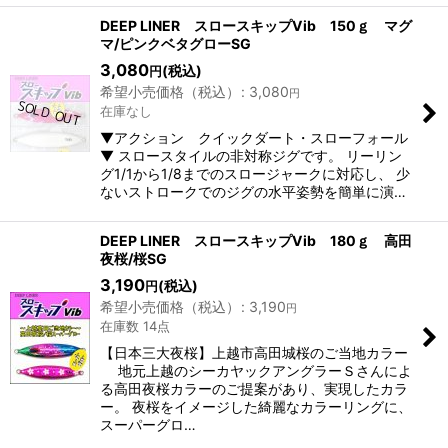
DEEP LINER スロースキップVib 150ｇ マグ
マ/ピンクベタグローSG
3,080
(税込)
円
希望小売価格（税込）
:
3,080
円
在庫なし
▼アクション クイックダート・スローフォール
▼ スロースタイルの非対称ジグです。 リーリン
グ1/1から1/8までのスロージャークに対応し、 少
ないストロークでのジグの水平姿勢を簡単に演…
DEEP LINER スロースキップVib 180ｇ 高田
夜桜/桜SG
3,190
(税込)
円
希望小売価格（税込）
:
3,190
円
在庫数 14点
【日本三大夜桜】上越市高田城桜のご当地カラー
地元上越のシーカヤックアングラーＳさんによ
る高田夜桜カラーのご提案があり、実現したカラ
ー。 夜桜をイメージした綺麗なカラーリングに、
スーパーグロ…