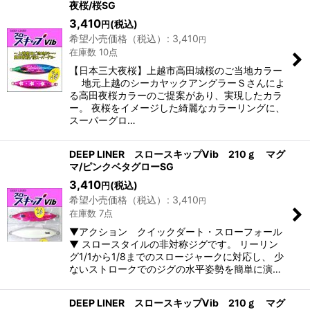
夜桜/桜SG
3,410
(税込)
円
希望小売価格（税込）
:
3,410
円
在庫数 10点
【日本三大夜桜】上越市高田城桜のご当地カラー
地元上越のシーカヤックアングラーＳさんによ
る高田夜桜カラーのご提案があり、実現したカラ
ー。 夜桜をイメージした綺麗なカラーリングに、
スーパーグロ…
DEEP LINER スロースキップVib 210ｇ マグ
マ/ピンクベタグローSG
3,410
(税込)
円
希望小売価格（税込）
:
3,410
円
在庫数 7点
▼アクション クイックダート・スローフォール
▼ スロースタイルの非対称ジグです。 リーリン
グ1/1から1/8までのスロージャークに対応し、 少
ないストロークでのジグの水平姿勢を簡単に演…
DEEP LINER スロースキップVib 210ｇ マグ