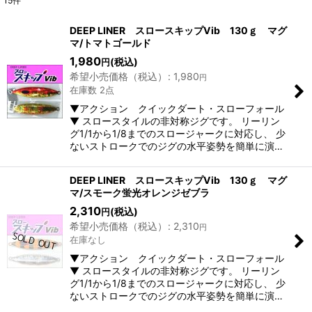
15
件
表示数
:
DEEP LINER スロースキップVib 130ｇ マグ
マ/トマトゴールド
1,980
(税込)
円
並び順
:
希望小売価格（税込）
:
1,980
円
在庫数 2点
絞り込む
▼アクション クイックダート・スローフォール
▼ スロースタイルの非対称ジグです。 リーリン
グ1/1から1/8までのスロージャークに対応し、 少
ないストロークでのジグの水平姿勢を簡単に演…
DEEP LINER スロースキップVib 130ｇ マグ
マ/スモーク蛍光オレンジゼブラ
2,310
(税込)
円
希望小売価格（税込）
:
2,310
円
在庫なし
▼アクション クイックダート・スローフォール
▼ スロースタイルの非対称ジグです。 リーリン
グ1/1から1/8までのスロージャークに対応し、 少
ないストロークでのジグの水平姿勢を簡単に演…