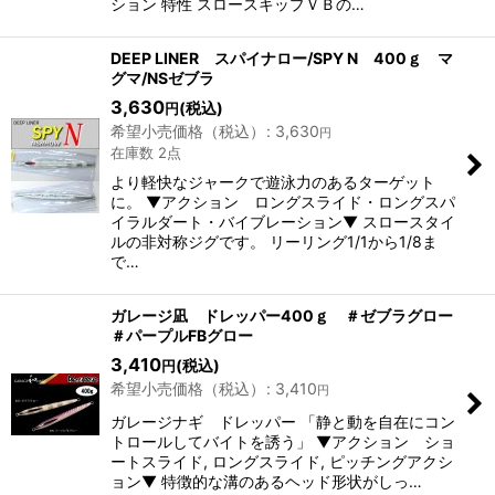
ション 特性 スロースキップＶＢの…
DEEP LINER スパイナロー/SPY N 400ｇ マ
グマ/NSゼブラ
3,630
(税込)
円
希望小売価格（税込）
:
3,630
円
在庫数 2点
より軽快なジャークで遊泳力のあるターゲット
に。 ▼アクション ロングスライド・ロングスパ
イラルダート・バイブレーション▼ スロースタイ
ルの非対称ジグです。 リーリング1/1から1/8ま
で…
ガレージ凪 ドレッパー400ｇ ＃ゼブラグロー
＃パープルFBグロー
3,410
(税込)
円
希望小売価格（税込）
:
3,410
円
ガレージナギ ドレッパー 「静と動を自在にコン
トロールしてバイトを誘う」 ▼アクション ショ
ートスライド, ロングスライド, ピッチングアクシ
ョン▼ 特徴的な溝のあるヘッド形状がしっ…