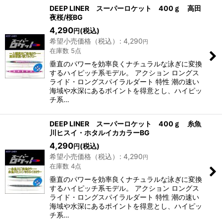
表示数
:
DEEP LINER スーパーロケット 400ｇ 高田
夜桜/桜BG
4,290
(税込)
円
並び順
:
希望小売価格（税込）
:
4,290
円
在庫数 5点
絞り込む
垂直のパワーを効率良くナチュラルな泳ぎに変換
するハイピッチ系モデル。 アクション ロングス
ライド・ロングスパイラルダート 特性 潮の速い
海域や水深にあるポイントを得意とし、ハイピッ
チ系…
DEEP LINER スーパーロケット 400ｇ 糸魚
川ヒスイ・ホタルイカカラーBG
4,290
(税込)
円
希望小売価格（税込）
:
4,290
円
在庫数 4点
垂直のパワーを効率良くナチュラルな泳ぎに変換
するハイピッチ系モデル。 アクション ロングス
ライド・ロングスパイラルダート 特性 潮の速い
海域や水深にあるポイントを得意とし、ハイピッ
チ系…