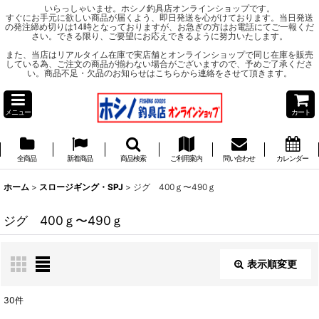
いらっしゃいませ。ホシノ釣具店オンラインショップです。
すぐにお手元に欲しい商品が届くよう、即日発送を心がけております。当日発送
の発注締め切りは14時となっておりますが、お急ぎの方はお電話にてご一報くだ
さい。できる限り、ご要望にお応えできるように努力いたします。
また、当店はリアルタイム在庫で実店舗とオンラインショップで同じ在庫を販売
している為、ご注文の商品が揃わない場合がございますので、予めご了承くださ
い。商品不足・欠品のお知らせはこちらから連絡をさせて頂きます。
メニュー
カート
全商品
新着商品
商品検索
ご利用案内
問い合わせ
カレンダー
ホーム
>
スロージギング・SPJ
>
ジグ 400ｇ〜490ｇ
ジグ 400ｇ〜490ｇ
表示順変更
閉じる
30
件