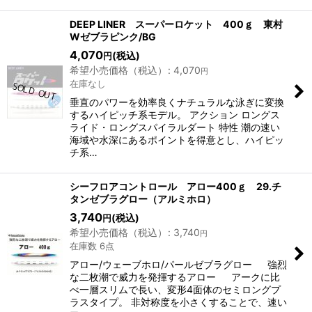
DEEP LINER スーパーロケット 400ｇ 東村
Wゼブラピンク/BG
4,070
(税込)
円
希望小売価格（税込）
:
4,070
円
在庫なし
垂直のパワーを効率良くナチュラルな泳ぎに変換
するハイピッチ系モデル。 アクション ロングス
ライド・ロングスパイラルダート 特性 潮の速い
海域や水深にあるポイントを得意とし、ハイピッ
チ系…
シーフロアコントロール アロー400ｇ 29.チ
タンゼブラグロー（アルミホロ）
3,740
(税込)
円
希望小売価格（税込）
:
3,740
円
在庫数 6点
アロー/ウェーブホロ/パールゼブラグロー 強烈
な二枚潮で威力を発揮するアロー アークに比
べ一層スリムで長い、変形4面体のセミロングプ
ラスタイプ。 非対称度を小さくすることで、速い