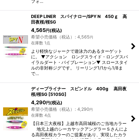
フォ…
DEEP LINER スパイナロー/SPY N 450ｇ 高
田夜桜/桜SG
4,565
(税込)
円
希望小売価格（税込）
:
4,565
円
在庫数 1点
より軽快なジャークで遊泳力のあるターゲット
に。 ▼アクション ロングスライド・ロングスパ
イラルダート・バイブレーション▼ スロースタイ
ルの非対称ジグです。 リーリング1/1から1/8ま
で…
ディープライナー スピンドル 400g 高田夜
桜/桜SG
[
510SG
]
4,290
(税込)
円
希望小売価格（税込）
:
4,290
円
在庫数 4点
【日本三大夜桜】上越市高田城桜のご当地カラー
地元上越のシーカヤックアングラーＳさんによ
る高田夜桜カラーのご提案があり、実現したカラ