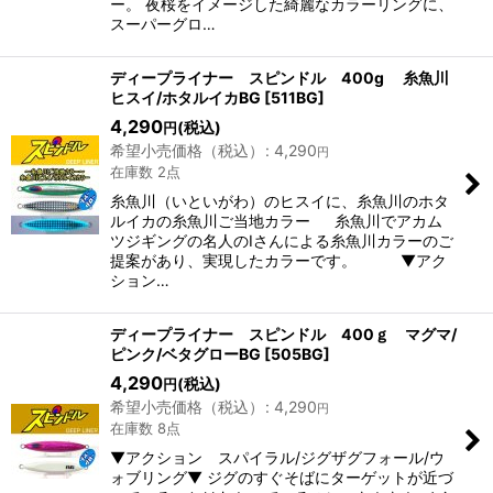
ー。 夜桜をイメージした綺麗なカラーリングに、
スーパーグロ…
ディープライナー スピンドル 400g 糸魚川
ヒスイ/ホタルイカBG
[
511BG
]
4,290
(税込)
円
希望小売価格（税込）
:
4,290
円
在庫数 2点
糸魚川（いといがわ）のヒスイに、糸魚川のホタ
ルイカの糸魚川ご当地カラー 糸魚川でアカム
ツジギングの名人のIさんによる糸魚川カラーのご
提案があり、実現したカラーです。 ▼アク
ション…
ディープライナー スピンドル 400ｇ マグマ/
ピンク/ベタグローBG
[
505BG
]
4,290
(税込)
円
希望小売価格（税込）
:
4,290
円
在庫数 8点
▼アクション スパイラル/ジグザグフォール/ウ
ォブリング▼ ジグのすぐそばにターゲットが近づ