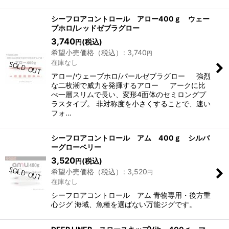
シーフロアコントロール アロー400ｇ ウェー
ブホロ/レッドゼブラグロー
3,740
(税込)
円
希望小売価格（税込）
:
3,740
円
在庫なし
アロー/ウェーブホロ/パールゼブラグロー 強烈
な二枚潮で威力を発揮するアロー アークに比
べ一層スリムで長い、変形4面体のセミロングプ
ラスタイプ。 非対称度を小さくすることで、速い
フォ…
シーフロアコントロール アム 400ｇ シルバ
ーグローベリー
3,520
(税込)
円
希望小売価格（税込）
:
3,520
円
在庫なし
シーフロアコントロール アム 青物専用・後方重
心ジグ 海域、魚種を選ばない万能ジグです。