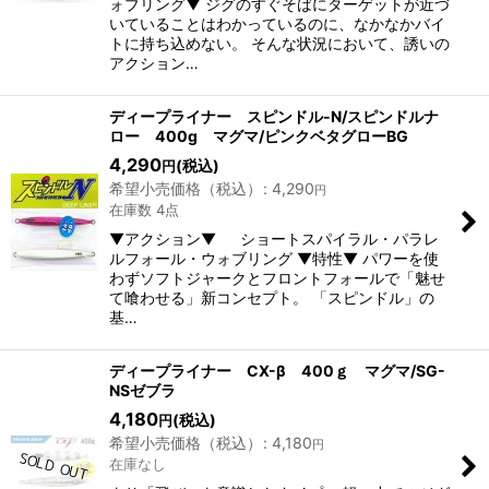
ォブリング▼ ジグのすぐそばにターゲットが近づ
いていることはわかっているのに、なかなかバイ
トに持ち込めない。 そんな状況において、誘いの
アクション…
ディープライナー スピンドル-N/スピンドルナ
ロー 400g マグマ/ピンクベタグローBG
4,290
(税込)
円
希望小売価格（税込）
:
4,290
円
在庫数 4点
▼アクション▼ ショートスパイラル・パラレ
ルフォール・ウォブリング ▼特性▼ パワーを使
わずソフトジャークとフロントフォールで「魅せ
て喰わせる」新コンセプト。 「スピンドル」の
基…
ディープライナー CX-β 400ｇ マグマ/SG-
NSゼブラ
4,180
(税込)
円
希望小売価格（税込）
:
4,180
円
在庫なし