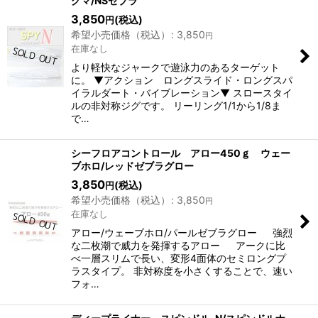
グマ/NSゼブラ
3,850
(税込)
円
希望小売価格（税込）
:
3,850
円
在庫なし
より軽快なジャークで遊泳力のあるターゲット
に。 ▼アクション ロングスライド・ロングスパ
イラルダート・バイブレーション▼ スロースタイ
ルの非対称ジグです。 リーリング1/1から1/8ま
で…
シーフロアコントロール アロー450ｇ ウェー
ブホロ/レッドゼブラグロー
3,850
(税込)
円
希望小売価格（税込）
:
3,850
円
在庫なし
アロー/ウェーブホロ/パールゼブラグロー 強烈
な二枚潮で威力を発揮するアロー アークに比
べ一層スリムで長い、変形4面体のセミロングプ
ラスタイプ。 非対称度を小さくすることで、速い
フォ…