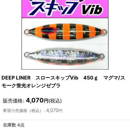
DEEP LINER スロースキップVib 450ｇ マグマ/ス
モーク蛍光オレンジゼブラ
4,070
販売価格
:
(税込)
円
4,070
希望小売価格（税込）
:
円
在庫数 4点