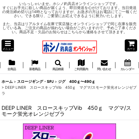
いらっしゃいませ。ホシノ釣具店オンラインショップです。
すぐにお手元に欲しい商品が届くよう、即日発送を心がけております。当日発送
の発注締め切りは14時となっておりますが、お急ぎの方はお電話にてご一報くだ
さい。できる限り、ご要望にお応えできるように努力いたします。
また、当店はリアルタイム在庫で実店舗とオンラインショップで同じ在庫を販売
している為、ご注文の商品が揃わない場合がございますので、予めご了承くださ
い。商品不足・欠品のお知らせはこちらから連絡をさせて頂きます。
メニュー
カート
全商品
新着商品
商品検索
ご利用案内
問い合わせ
カレンダー
ホーム
>
スロージギング・SPJ
>
ジグ 400ｇ〜490ｇ
>
DEEP LINER スロースキップVib 450ｇ マグマ/スモーク蛍光オレンジゼブ
ラ
DEEP LINER スロースキップVib 450ｇ マグマ/ス
モーク蛍光オレンジゼブラ