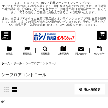
いらっしゃいませ。ホシノ釣具店オンラインショップです。
すぐにお手元に欲しい商品が届くよう、即日発送を心がけております。当日発送
の発注締め切りは14時となっておりますが、お急ぎの方はお電話にてご一報くだ
さい。できる限り、ご要望にお応えできるように努力いたします。
また、当店はリアルタイム在庫で実店舗とオンラインショップで同じ在庫を販売
している為、ご注文の商品が揃わない場合がございますので、予めご了承くださ
い。商品不足・欠品のお知らせはこちらから連絡をさせて頂きます。
メニュー
カート
全商品
新着商品
商品検索
ご利用案内
問い合わせ
カレンダー
ホーム
>
リール
>
シーフロアコントロール
シーフロアコントロール
表示順変更
閉じる
6
件