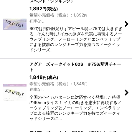
スペンド・シンキング）
1,892
(税込)
円
希望小売価格（税込）
:
1,892
円
在庫なし
60では飛距離足りずアピール弱い75では大きすぎ
る…そんな時に! イカの泳ぎを忠実に再現するノー
ウォブリング、ノーローリングとエンペラリップ
による抜群のレンジキープ力を持つズィークイッ
ドシリーズ…
アグア ズィークイッド60S ＃756/新月チャー
ト
1,848
(税込)
円
希望小売価格（税込）
:
1,848
円
在庫なし
全国の小イカパターンに対応すべく登場した待望
の60mmサイズ！ イカの動きを忠実に再現するノ
ーウォブリングとノーローリング。エンペラリッ
プによる抜群のレンジキープ力を持つズイークィ
ッドシリーズに…