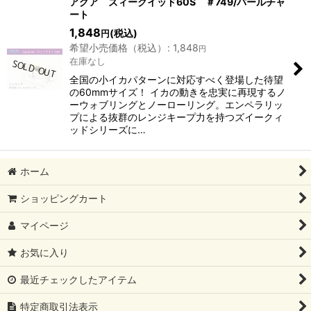
アグア ズィークイッド60S ＃749/パールチャ
ート
1,848
(税込)
円
希望小売価格（税込）
:
1,848
円
在庫なし
全国の小イカパターンに対応すべく登場した待望
の60mmサイズ！ イカの動きを忠実に再現するノ
ーウォブリングとノーローリング。エンペラリッ
プによる抜群のレンジキープ力を持つズイークィ
ッドシリーズに…
ホーム
ショッピングカート
マイページ
お気に入り
最近チェックしたアイテム
特定商取引法表示