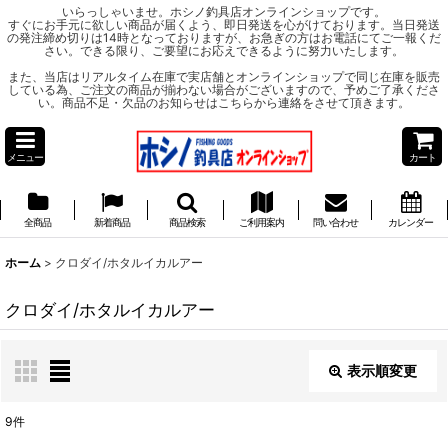
いらっしゃいませ。ホシノ釣具店オンラインショップです。
すぐにお手元に欲しい商品が届くよう、即日発送を心がけております。当日発送
の発注締め切りは14時となっておりますが、お急ぎの方はお電話にてご一報くだ
さい。できる限り、ご要望にお応えできるように努力いたします。
また、当店はリアルタイム在庫で実店舗とオンラインショップで同じ在庫を販売
している為、ご注文の商品が揃わない場合がございますので、予めご了承くださ
い。商品不足・欠品のお知らせはこちらから連絡をさせて頂きます。
メニュー
カート
全商品
新着商品
商品検索
ご利用案内
問い合わせ
カレンダー
ホーム
>
クロダイ/ホタルイカルアー
クロダイ/ホタルイカルアー
表示順変更
閉じる
9
件