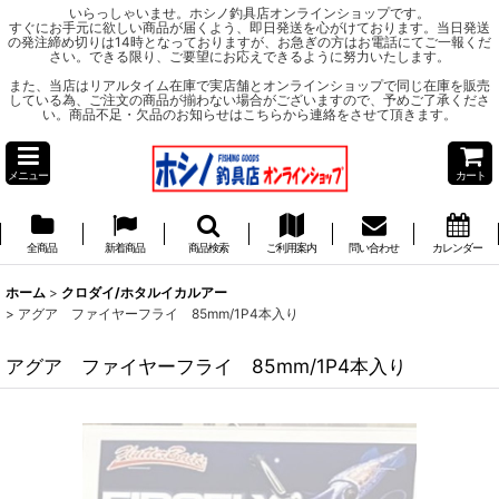
いらっしゃいませ。ホシノ釣具店オンラインショップです。
すぐにお手元に欲しい商品が届くよう、即日発送を心がけております。当日発送
の発注締め切りは14時となっておりますが、お急ぎの方はお電話にてご一報くだ
さい。できる限り、ご要望にお応えできるように努力いたします。
また、当店はリアルタイム在庫で実店舗とオンラインショップで同じ在庫を販売
している為、ご注文の商品が揃わない場合がございますので、予めご了承くださ
い。商品不足・欠品のお知らせはこちらから連絡をさせて頂きます。
メニュー
カート
全商品
新着商品
商品検索
ご利用案内
問い合わせ
カレンダー
ホーム
>
クロダイ/ホタルイカルアー
>
アグア ファイヤーフライ 85mm/1P4本入り
アグア ファイヤーフライ 85mm/1P4本入り