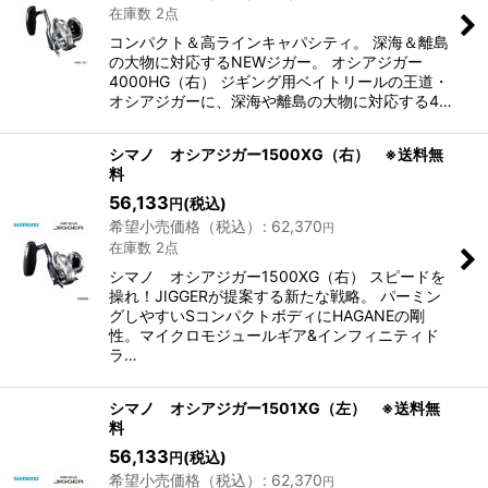
在庫数 2点
コンパクト＆高ラインキャパシティ。 深海＆離島
の大物に対応するNEWジガー。 オシアジガー
4000HG（右） ジギング用ベイトリールの王道・
オシアジガーに、深海や離島の大物に対応する4…
シマノ オシアジガー1500XG（右） ※送料無
料
56,133
(税込)
円
希望小売価格（税込）
:
62,370
円
在庫数 2点
シマノ オシアジガー1500XG（右） スピードを
操れ！JIGGERが提案する新たな戦略。 パーミン
グしやすいSコンパクトボディにHAGANEの剛
性。マイクロモジュールギア&インフィニティド
ラ…
シマノ オシアジガー1501XG（左） ※送料無
料
56,133
(税込)
円
希望小売価格（税込）
:
62,370
円