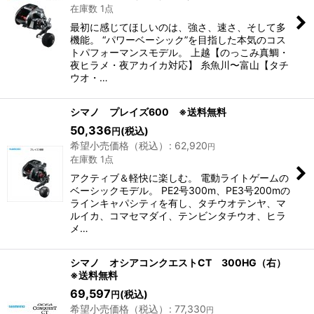
在庫数 1点
最初に感じてほしいのは、強さ、速さ、そして多
機能。 “パワーベーシック”を目指した本気のコス
トパフォーマンスモデル。 上越【のっこみ真鯛・
夜ヒラメ・夜アカイカ対応】 糸魚川〜富山【タチ
ウオ・…
シマノ プレイズ600 ※送料無料
50,336
(税込)
円
希望小売価格（税込）
:
62,920
円
在庫数 1点
アクティブ＆軽快に楽しむ。 電動ライトゲームの
ベーシックモデル。 PE2号300m、PE3号200mの
ラインキャパシティを有し、タチウオテンヤ、マ
ルイカ、コマセマダイ、テンビンタチウオ、ヒラ
メ…
シマノ オシアコンクエストCT 300HG（右）
※送料無料
69,597
(税込)
円
希望小売価格（税込）
:
77,330
円