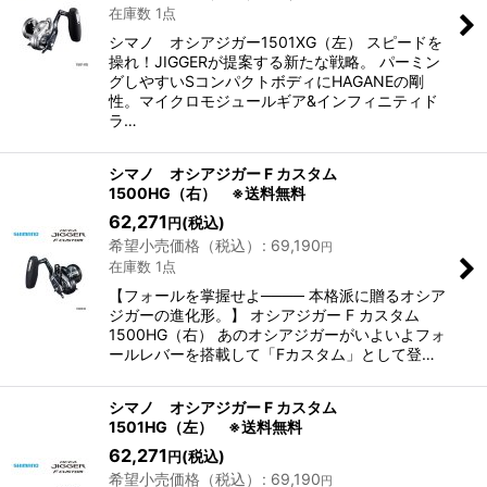
在庫数 1点
シマノ オシアジガー1501XG（左） スピードを
操れ！JIGGERが提案する新たな戦略。 パーミン
グしやすいSコンパクトボディにHAGANEの剛
性。マイクロモジュールギア&インフィニティド
ラ…
シマノ オシアジガー F カスタム
1500HG（右） ※送料無料
62,271
(税込)
円
希望小売価格（税込）
:
69,190
円
在庫数 1点
【フォールを掌握せよ──── 本格派に贈るオシア
ジガーの進化形。】 オシアジガー F カスタム
1500HG（右） あのオシアジガーがいよいよフォ
ールレバーを搭載して「Fカスタム」として登…
シマノ オシアジガー F カスタム
1501HG（左） ※送料無料
62,271
(税込)
円
希望小売価格（税込）
:
69,190
円