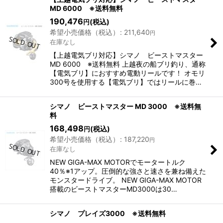
MD 6000 ※送料無料
190,476
(税込)
円
希望小売価格（税込）
:
211,640
円
在庫なし
【上越電気ブリ対応】シマノ ビーストマスター
MD 6000 ※送料無料 上越夜の船ブリ釣り、通称
【電気ブリ】におすすめ電動リールです！ オモリ
300号を使用する【電気ブリ】ではリールに巻…
シマノ ビーストマスター MD 3000 ※送料無
料
168,498
(税込)
円
希望小売価格（税込）
:
187,220
円
在庫なし
NEW GIGA-MAX MOTORでモータートルク
40％※1アップ。圧倒的な強さと速さを兼ね備えた
モンスタードライブ。 NEW GIGA-MAX MOTOR
搭載のビーストマスターMD3000は30…
シマノ プレイズ3000 ※送料無料