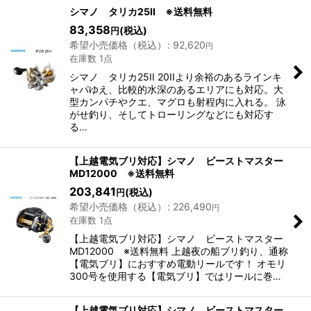
シマノ タリカ25II ※送料無料
83,358
(税込)
円
希望小売価格（税込）
:
92,620
円
在庫数 1点
シマノ タリカ25II 20IIより余裕のあるラインキ
ャパゆえ、比較的水深のあるエリアにも対応。大
型カンパチやクエ、マグロも射程内に入れる。 泳
がせ釣り、そしてトローリングなどにも対応す
る…
【上越電気ブリ対応】シマノ ビーストマスター
MD12000 ※送料無料
203,841
(税込)
円
希望小売価格（税込）
:
226,490
円
在庫数 1点
【上越電気ブリ対応】シマノ ビーストマスター
MD12000 ※送料無料 上越夜の船ブリ釣り、通称
【電気ブリ】におすすめ電動リールです！ オモリ
300号を使用する【電気ブリ】ではリールに巻…
【上越電気ブリ対応】シマノ ビーストマスター