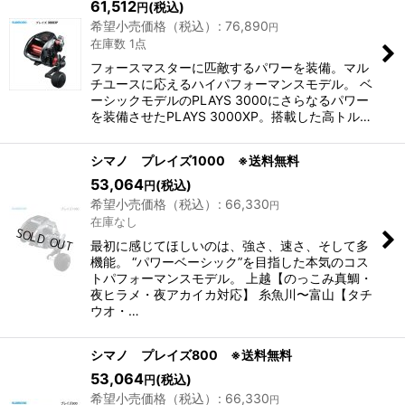
61,512
(税込)
円
希望小売価格（税込）
:
76,890
円
在庫数 1点
フォースマスターに匹敵するパワーを装備。マル
チユースに応えるハイパフォーマンスモデル。 ベ
ーシックモデルのPLAYS 3000にさらなるパワー
を装備させたPLAYS 3000XP。搭載した高トル…
シマノ プレイズ1000 ※送料無料
53,064
(税込)
円
希望小売価格（税込）
:
66,330
円
在庫なし
最初に感じてほしいのは、強さ、速さ、そして多
機能。 “パワーベーシック”を目指した本気のコス
トパフォーマンスモデル。 上越【のっこみ真鯛・
夜ヒラメ・夜アカイカ対応】 糸魚川〜富山【タチ
ウオ・…
シマノ プレイズ800 ※送料無料
53,064
(税込)
円
希望小売価格（税込）
:
66,330
円