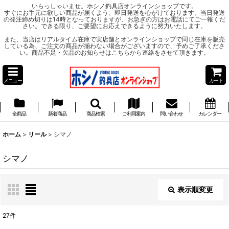
いらっしゃいませ。ホシノ釣具店オンラインショップです。
すぐにお手元に欲しい商品が届くよう、即日発送を心がけております。当日発送
の発注締め切りは14時となっておりますが、お急ぎの方はお電話にてご一報くだ
さい。できる限り、ご要望にお応えできるように努力いたします。
また、当店はリアルタイム在庫で実店舗とオンラインショップで同じ在庫を販売
している為、ご注文の商品が揃わない場合がございますので、予めご了承くださ
い。商品不足・欠品のお知らせはこちらから連絡をさせて頂きます。
メニュー
カート
全商品
新着商品
商品検索
ご利用案内
問い合わせ
カレンダー
ホーム
>
リール
>
シマノ
シマノ
表示順変更
閉じる
27
件