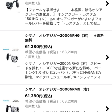
在庫数 1点
【フォールを掌握せよ──── 本格派に贈るオシア
ジガーの進化形。】 オシアジガー F カスタム
1501HG（左） あのオシアジガーがいよいよフォ
ールレバーを搭載して「Fカスタム」として登…
シマノ オシアジガー2000NRHG（右） ※送料
無料
61,380
(税込)
円
希望小売価格（税込）
:
68,200
円
在庫数 1点
シマノ オシアジガー2000NRHG（右） スピー
ドを操れ！JIGGERが提案する新たな戦略。 パー
ミングしやすいSコンパクトボディにHAGANEの
剛性。マイクロモジュールギア&インフィニティ…
シマノ オシアジガー2000NRMG（右）
61,380
(税込)
円
希望小売価格（税込）
:
68,200
円
在庫数 1点