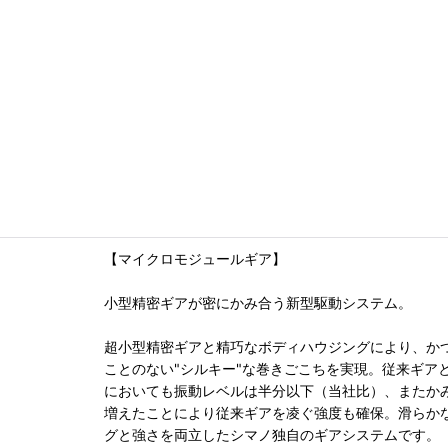
【マイクロモジュールギア】
小型精密ギアが密にかみ合う新型駆動システム。
超小型精密ギアと精巧なボディハウジングにより、か
ことのない"シルキー"な巻きごこちを実現。従来ギア
においても振動レベルは半分以下（当社比）、またか
増えたことにより従来ギアを凌ぐ強度も確保。滑らか
グと強さを両立したシマノ独自のギアシステムです。