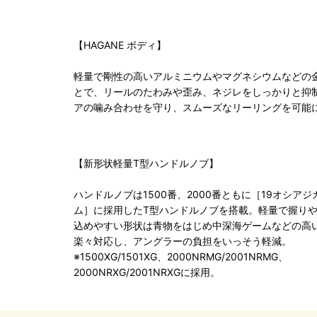
【HAGANE ボディ】
軽量で剛性の高いアルミニウムやマグネシウムなどの
とで、リールのたわみや歪み、ネジレをしっかりと抑
アの噛み合わせを守り、スムーズなリーリングを可能
【新形状軽量T型ハンドルノブ】
ハンドルノブは1500番、2000番ともに［19オシアジ
ム］に採用したT型ハンドルノブを搭載。軽量で握り
込めやすい形状は青物をはじめ中深海ゲームなどの高
楽々対応し、アングラーの負担をいっそう軽減。
※1500XG/1501XG、2000NRMG/2001NRMG、
2000NRXG/2001NRXGに採用。