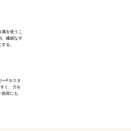
金属を使うこ
制。繊細なギ
にする。
ガーFカスタ
やすく、力を
い負荷にも