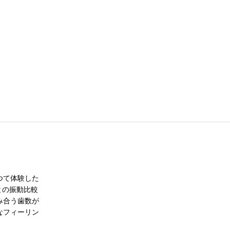
つて体験した
との振動比較
み合う歯数が
なフィーリン