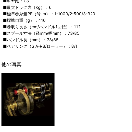
■ギヤ比：7.3
■最大ドラグ力（kg）：6
■標準巻糸量PE（号-m）：1-1000/2-500/3-320
■標準自重（g）：410
■巻取り長さ（cm/ハンドル1回転）：112
■スプール寸法（径mm/幅mm）：73/85
■ハンドル長（mm）：73/85
■ベアリング（S A-RB/ローラー）：8/1
他の写真