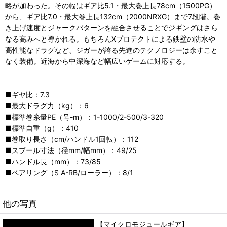
略が加わった。その幅はギア比5.1・最大巻上長78cm（1500PG）
から、ギア比7.0・最大巻上長132cm（2000NRXG）まで7段階。巻
き上げ速度とジャークパターンを融合させることでジギングはさら
なる高みへと導かれる。もちろんXプロテクトによる鉄壁の防水や
高性能なドラグなど、ジガーが誇る先進のテクノロジーは余すこと
なく装備。近海から中深海など幅広いゲームに対応する。
■ギヤ比：7.3
■最大ドラグ力（kg）：6
■標準巻糸量PE（号-m）：1-1000/2-500/3-320
■標準自重（g）：410
■巻取り長さ（cm/ハンドル1回転）：112
■スプール寸法（径mm/幅mm）：49/25
■ハンドル長（mm）：73/85
■ベアリング（S A-RB/ローラー）：8/1
他の写真
【マイクロモジュールギア】