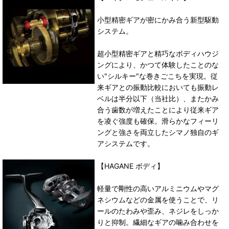
小型精密ギアが密にかみ合う新型駆動
システム。
超小型精密ギアと精巧なボディハウジ
ングにより、かつて体験したことのな
い"シルキー"な巻きごこちを実現。従
来ギアとの振動比較においても振動レ
ベルは半分以下（当社比）、またかみ
合う歯数が増えたことにより従来ギア
を凌ぐ強度も確保。滑らかなフィーリ
ングと強さを両立したシマノ独自のギ
アシステムです。
【HAGANE ボディ】
軽量で剛性の高いアルミニウムやマグ
ネシウムなどの金属を使うことで、リ
ールのたわみや歪み、ネジレをしっか
りと抑制。繊細なギアの噛み合わせを