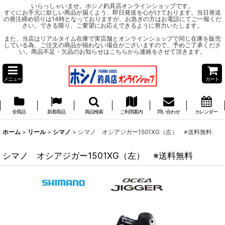
いらっしゃいませ。ホシノ釣具店オンラインショップです。
すぐにお手元に欲しい商品が届くよう、即日発送を心がけております。当日発送
の発注締め切りは14時となっておりますが、お急ぎの方はお電話にてご一報くだ
さい。できる限り、ご要望にお応えできるように努力いたします。
また、当店はリアルタイム在庫で実店舗とオンラインショップで同じ在庫を販売
している為、ご注文の商品が揃わない場合がございますので、予めご了承くださ
い。商品不足・欠品のお知らせはこちらから連絡をさせて頂きます。
メニュー
カート
全商品
新着商品
商品検索
ご利用案内
問い合わせ
カレンダー
ホーム
>
リール
>
シマノ
>
シマノ オシアジガー1501XG（左） ※送料無料
シマノ オシアジガー1501XG（左） ※送料無料