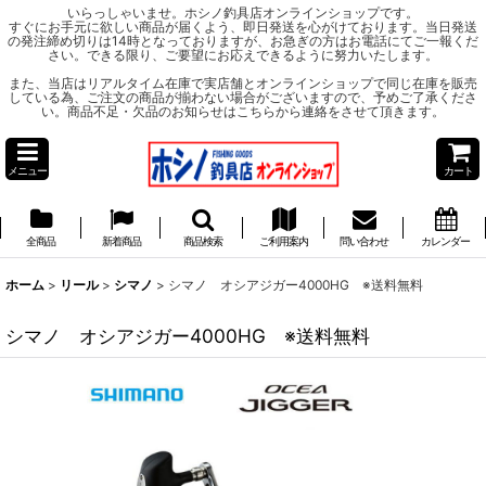
いらっしゃいませ。ホシノ釣具店オンラインショップです。
すぐにお手元に欲しい商品が届くよう、即日発送を心がけております。当日発送
の発注締め切りは14時となっておりますが、お急ぎの方はお電話にてご一報くだ
さい。できる限り、ご要望にお応えできるように努力いたします。
また、当店はリアルタイム在庫で実店舗とオンラインショップで同じ在庫を販売
している為、ご注文の商品が揃わない場合がございますので、予めご了承くださ
い。商品不足・欠品のお知らせはこちらから連絡をさせて頂きます。
メニュー
カート
全商品
新着商品
商品検索
ご利用案内
問い合わせ
カレンダー
ホーム
>
リール
>
シマノ
>
シマノ オシアジガー4000HG ※送料無料
シマノ オシアジガー4000HG ※送料無料