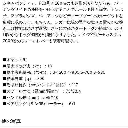
ンキャパシティ」。PE3号×1200ｍの糸巻量を誇りながらも、パー
ミングサイドの外径を小径化することでホールド性も両立。カンパ
チ、アブラボウズ、ベニアコウなどディープゾーンのターゲットを
射程に収めます。もちろん、ジガー伝統の堅牢な造りと滑らかな巻
き上げ性能は余さず継承。さらに大径スタードラグの搭載で、より
細やかなドラグ調整が可能になりました。オシアジガーFカスタム
2000番のフォールレバーも装着可能です。
■ギヤ比：5.1
■最大ドラグ力（kg）：18
■標準巻糸量PE（号-m）：3-1200,4-900,5-700,6-580
■標準自重（g）：790
■巻取り長さ（cm/ハンドル1回転）：117
■スプール寸法（径mm/幅mm）：73/33.4
■ハンドル長（mm）：98/110
■ベアリング（S A-RB/ローラー）：6/1
他の写真