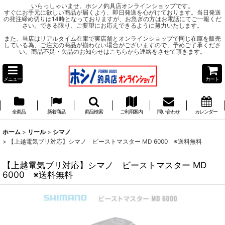
いらっしゃいませ。ホシノ釣具店オンラインショップです。
すぐにお手元に欲しい商品が届くよう、即日発送を心がけております。当日発送
の発注締め切りは14時となっておりますが、お急ぎの方はお電話にてご一報くだ
さい。できる限り、ご要望にお応えできるように努力いたします。
また、当店はリアルタイム在庫で実店舗とオンラインショップで同じ在庫を販売
している為、ご注文の商品が揃わない場合がございますので、予めご了承くださ
い。商品不足・欠品のお知らせはこちらから連絡をさせて頂きます。
メニュー
カート
全商品
新着商品
商品検索
ご利用案内
問い合わせ
カレンダー
ホーム
>
リール
>
シマノ
>
【上越電気ブリ対応】シマノ ビーストマスター MD 6000 ※送料無料
【上越電気ブリ対応】シマノ ビーストマスター MD
6000 ※送料無料