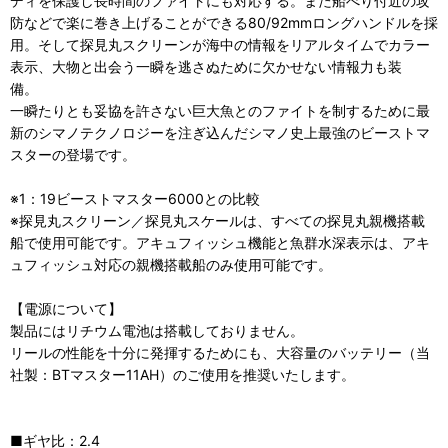
ディを保護し長時間のファイトにも対応する。また船べり付近の攻
防などで楽に巻き上げることができる80/92mmロングハンドルを採
用。そして探見丸スクリーンが海中の情報をリアルタイムでカラー
表示、大物と出会う一瞬を逃さぬために欠かせない情報力も装
備。
一瞬たりとも妥協を許さない巨大魚とのファイトを制するために最
新のシマノテクノロジーを注ぎ込んだシマノ史上最強のビーストマ
スターの登場です。
※1：19ビーストマスター6000との比較
※探見丸スクリーン／探見丸スケールは、すべての探見丸親機搭載
船で使用可能です。アキュフィッシュ機能と魚群水深表示は、アキ
ュフィッシュ対応の親機搭載船のみ使用可能です。
【電源について】
製品にはリチウム電池は搭載しておりません。
リールの性能を十分に発揮するためにも、大容量のバッテリー（当
社製：BTマスター11AH）のご使用を推奨いたします。
■ギヤ比：2.4