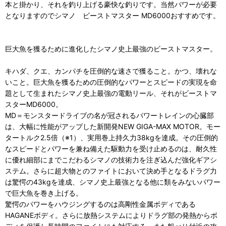
本と掛かり、それを釣り上げる豪快な釣りです。当然パワーが必要
となりますのでシマノ ビーストマスター MD6000おすすめです。
巨大魚を獲るために進化したシマノ史上最強のビーストマスター。
キハダ、クエ、カンパチを圧倒的な速さで獲ること。かつ、壊れな
いこと。巨大魚を獲るための圧倒的なパワーとスピードの実現を命
題として生まれたシマノ史上最強の電動リール、それがビーストマ
スターMD6000。
MD＝モンスタードライブの名が冠されるパワートレインの心臓部
は、大幅に性能がアップした新開発NEW GIGA-MAX MOTOR。モー
タートルク2.5倍（※1）、実用巻上持久力38kgを達成。その圧倒的
なスピードとパワーを兼ね備えた駆動力を受け止めるのは、耐久性
に優れ細部にまでこだわるシマノの技術力を注ぎ込んだ強化ギアシ
ステム。さらに超大物とのファイトにおいて決め手となるドラグ力
は驚愕の43kgを達成、シマノ史上最強となる他に類をみないパワー
で巨大魚を巻き上げる。
驚愕のパワーをハウジングするのは高剛性金属ボディである
HAGANEボディ。さらに放熱システムによりドラグ部の発熱からボ