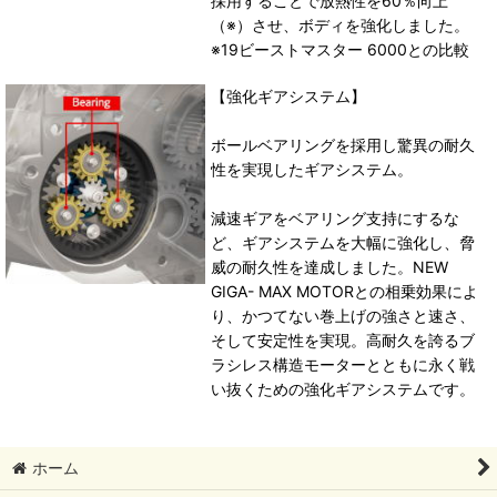
採用することで放熱性を60％向上
（※）させ、ボディを強化しました。
※19ビーストマスター 6000との比較
【強化ギアシステム】
ボールベアリングを採用し驚異の耐久
性を実現したギアシステム。
減速ギアをベアリング支持にするな
ど、ギアシステムを大幅に強化し、脅
威の耐久性を達成しました。NEW
GIGA- MAX MOTORとの相乗効果によ
り、かつてない巻上げの強さと速さ、
そして安定性を実現。高耐久を誇るブ
ラシレス構造モーターとともに永く戦
い抜くための強化ギアシステムです。
ホーム