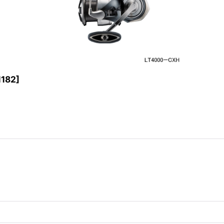
1182
]