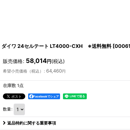
ダイワ 24セルテート LT4000-CXH ※送料無料
[
0006
58,014
販売価格
:
(税込)
円
64,460
希望小売価格（税込）
:
円
在庫数 1点
Facebookでシェア
数量
:
返品特約に関する重要事項