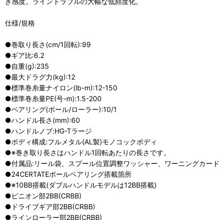
き感度。ライントラブルの大幅な低頻度化。
仕様/規格
●巻取り長さ(cm/1回転):99
●ギア比:6.2
●自重(g):235
●最大ドラグ力(kg):12
●標準巻糸量ナイロン(lb-m):12-150
●標準巻糸量PE(号-m):1.5-200
●ベアリング(ボール/ローラー):10/1
●ハンドル長さ(mm):60
●ハンドルノブ:HG-Tラージ
●ボディ構成:フルメタル(AL製)モノコックボディ
●※巻き取り長さはハンドル1回転あたりの長さです。
●付属品:リール袋、スプール位置調整ワッシャー、ワーニングカード、
●24CERTATEボールベアリング搭載箇所
●※10BB搭載(ダブルハンドルモデルは12BB搭載)
●ピニオン部2BB(CRBB)
●ドライブギア部2BB(CRBB)
●ラインローラー部2BB(CRBB)